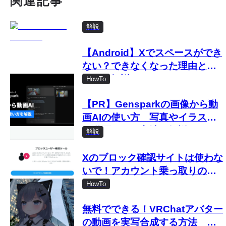
関連記事
解説
【Android】Xでスペースができ
ない？できなくなった理由と対
処法を解説
HowTo
【PR】Gensparkの画像から動
画AIの使い方 写真やイラスト
を動画にする方法を解説
解説
Xのブロック確認サイトは使わな
いで！アカウント乗っ取りの危
険
HowTo
無料でできる！VRChatアバター
の動画を実写合成する方法 お