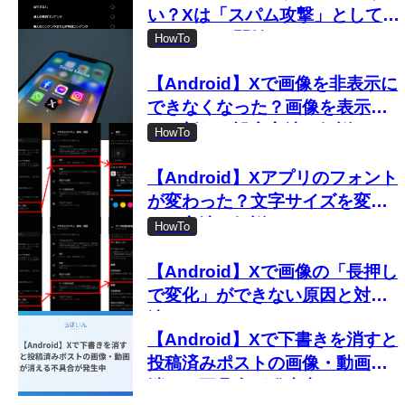
い？Xは「スパム攻撃」として取
り締まりを開始
HowTo
【Android】Xで画像を非表示に
できなくなった？画像を表示し
ない新しい設定方法を解説
HowTo
【Android】Xアプリのフォント
が変わった？文字サイズを変更
する方法を解説
HowTo
【Android】Xで画像の「長押し
で変化」ができない原因と対処
法
【Android】Xで下書きを消すと
投稿済みポストの画像・動画が
消える不具合が発生中