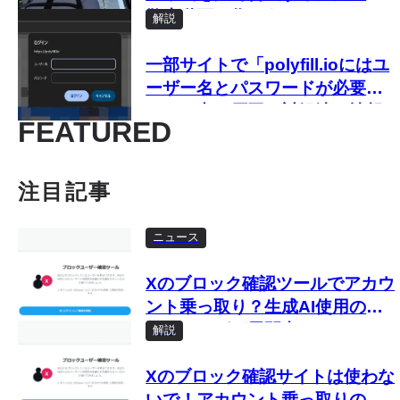
散歩動画を作ろう
解説
一部サイトで「polyfill.ioにはユ
ーザー名とパスワードが必要で
す」と出る原因と対処法 情報
FEATURED
は入力しないで
注目記事
ニュース
Xのブロック確認ツールでアカウ
ント乗っ取り？生成AI使用のフ
ィッシングが展開中
解説
Xのブロック確認サイトは使わな
いで！アカウント乗っ取りの危