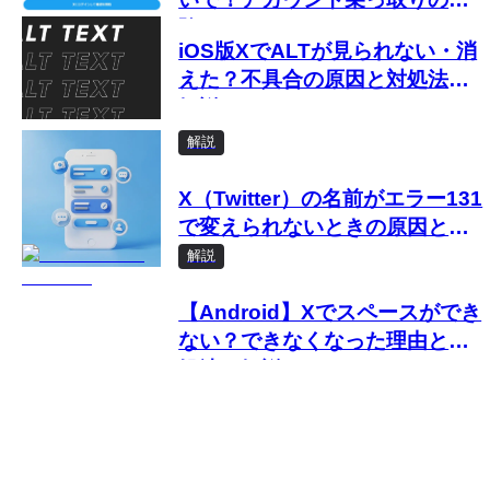
険
iOS版XでALTが見られない・消
えた？不具合の原因と対処法を
解説
解説
X（Twitter）の名前がエラー131
で変えられないときの原因と対
処法
解説
【Android】Xでスペースができ
ない？できなくなった理由と対
処法を解説