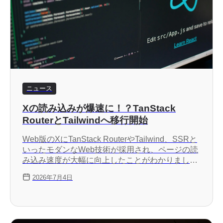
ニュース
Xの読み込みが爆速に！？TanStack
RouterとTailwindへ移行開始
Web版のXにTanStack RouterやTailwind、SSRと
いったモダンなWeb技術が採用され、ページの読
み込み速度が大幅に向上したことがわかりまし
た。この変更はログアウト状態のページに展開さ
2026年7月4日
れており、将来的にログイン状態でも適用される
ようになる可能性があります。