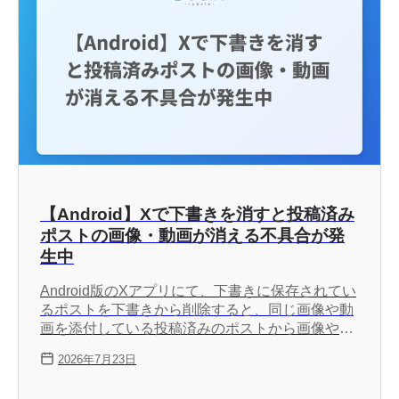
【Android】Xで下書きを消すと投稿済み
ポストの画像・動画が消える不具合が発
生中
Android版のXアプリにて、下書きに保存されてい
るポストを下書きから削除すると、同じ画像や動
画を添付している投稿済みのポストから画像や動
画が削除される不具合が発生しています。この不
2026年7月23日
具合はゼロから作り直された新しいAndroid版ア
プリと下書きの同期の問題によって引き起こされ