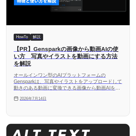
HowTo
解説
【PR】Gensparkの画像から動画AIの使
い方 写真やイラストを動画にする方法
を解説
オールインワン型のAIプラットフォームの
Gensparkは、写真やイラストをアップロードして
動きのある動画に変換できる画像から動画AIを提
供しています。この記事では、Gensparkの画像か
2026年7月14日
ら動画AIの特徴から使い方まで詳しく解説しま
す。