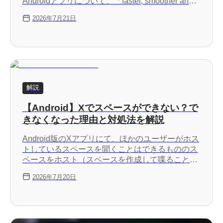
Androidアプリについて、「faster, smoother and
way more reliable」（より速く、よりスムーズ
2026年7月21日
で、ずっと信頼性が高い）と紹介しており、Xの
製品責任者のNikita Bier氏は新アプリによって同
社が新機能をより速く構築できるようになると述
べています。
解説
【Android】Xでスペースができない？で
きなくなった理由と対処法を解説
Android版のXアプリにて、ほかのユーザーがホス
トしているスペースを聞くことはできるもののス
ペースをホスト（スペースを作成して喋ること）
ができない問題が発生しています。新しい
2026年7月20日
Android版Xアプリにスペースのホスト機能が実装
されるまでは、iOSアプリやWeb版のXでスペー
スをホストする必要があります。