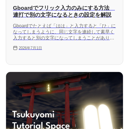
Gboardでフリック入力のみにする方法
連打で別の文字になるときの設定を解説
Gboardでたとえば「はは」と入力すると「ひ」に
なってしまうように、同じ文字を連続して素早く
入力すると別の文字になってしまうことがありま
す。日本語12キーの［フリック入力のみ］をオン
2026年7月1日
にすることで、同じ文字を素早く入力したときに
別の文字に変わってしまうことを防げます。この
記事では、詳しい設定方法について紹介します。