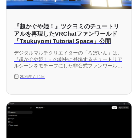
『超かぐや姫！』ツクヨミのチュートリ
アルを再現したVRChatファンワールド
「Tsukuyomi Tutorial Space」公開
デジタルマルチクリエイターの「ろぼいん」は、
『超かぐや姫！』の劇中に登場するチュートリア
ルシーンをモチーフにした非公式ファンワールド
「Tsukuyomi Tutorial Space」を、VRChatの
2026年7月1日
Community Labsで公開しました。Tsukuyomi
Tutorial Spaceでは、劇中の印象的な空間を
VRChat上で体験できます。ワールド内には、水
面、2基の鳥居、水面に浮かぶ無数の灯籠を配置
しています。昼夜が5分で1周する時間変化、プロ
シージャル生成による雲、動きのある水面、動画
プレイヤーの光がアバターや水面に反映されるラ
イティング表現なども実装しています。