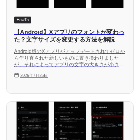
HowTo
【Android】Xアプリのフォントが変わっ
た？文字サイズを変更する方法を解説
Android版のXアプリがアップデートされてゼロか
ら作り直された新しいものに置き換わりました
が、それによってアプリの文字の大きさが小さく
なったとの声が相次いでいます。従来のAndroid
2026年7月25日
アプリはデバイスの設定に合わせた文字の大きさ
になっていましたが、新しいAndroidアプリでは
アプリ内の設定で文字サイズを変更するように
なったのが原因です。この記事では、新しい
Androidアプリで文字の大きさを変更する方法を
詳しく解説します。