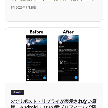
ンピクチャー（PiP）機能があります。しかし現
2026年7月20日
在、このピクチャーインピクチャーが表示されな
い不具合が発生しています。YouTubeはこの不具
合を認識しており、iPhoneやiPadなどのiOS端末
から多くの報告が寄せられているとのことです。
HowTo
Xでリポスト・リプライが表示されない原
因 Android・iOSの新プロフィールで確