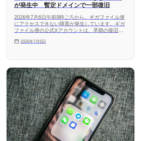
が発生中 暫定ドメインで一部復旧
2026年7月6日午前9時ごろから、ギガファイル便
にアクセスできない障害が発生しています。ギガ
ファイル便の公式Xアカウントは、早期の復旧の
ために暫定的にドメインを「gigafile.nu」から
2026年7月6日
「gigafile.jp」に変更していると発表しています。