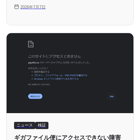
バック、カスタマイズできる字幕などをXアプリ
2026年7月7日
内から利用できます。
ニュース
検証
ギガファイル便にアクセスできない障害