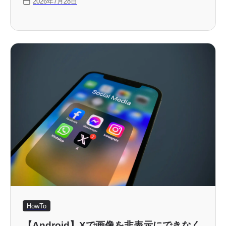
2026年7月28日
る画像を「スパム攻撃」だとしてタイムラインへ
の露出を減らしたと投稿しました。
HowTo
【Android】Xで画像を非表示にできなく