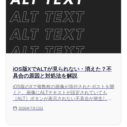
iOS版XでALTが見られない・消えた？不
具合の原因と対処法を解説
iOS版のXで複数枚の画像が添付されたポストを開
くと、画像にALTテキストが設定されていても
［ALT］ボタンが表示されない不具合が発生して
います。これはiOS版のXアプリの不具合が原因な
2026年7月13日
ので、設定したALTテキストが消えてしまったわ
けではなく、AndroidアプリやWeb版のXからは引
き続きALTテキストを確認できます。