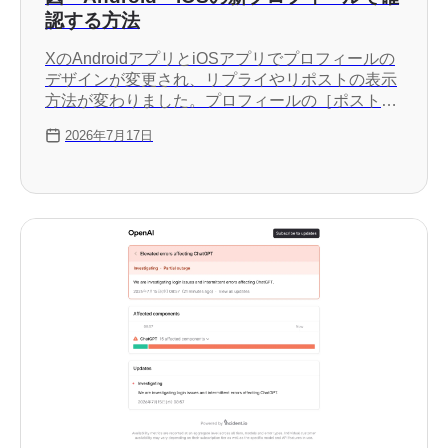
認する方法
XのAndroidアプリとiOSアプリでプロフィールの
デザインが変更され、リプライやリポストの表示
方法が変わりました。プロフィールの［ポスト］
タブにリポストやリプライが表示されない場合
2026年7月17日
は、新しい［リプライ］タブと［リポスト］タブ
で確認できます。