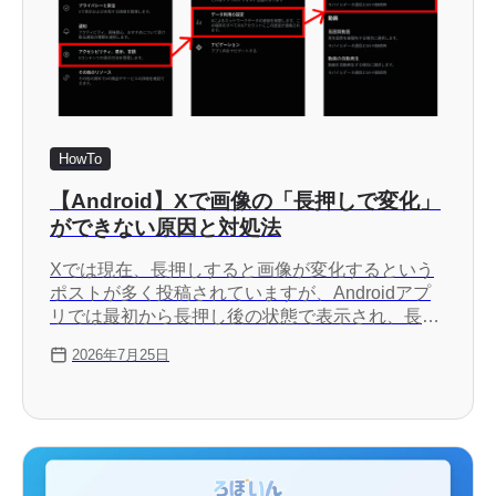
HowTo
【Android】Xで画像の「長押しで変化」
ができない原因と対処法
Xでは現在、長押しすると画像が変化するという
ポストが多く投稿されていますが、Androidアプ
リでは最初から長押し後の状態で表示され、長押
ししても変化しないことがあります。これは、高
2026年7月25日
画質画像を読み込む設定になっていないことが原
因です。この記事では、詳しい設定の確認方法に
ついて紹介します。