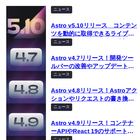
ニュース
Astro v5.10リリース コンテン
ツを動的に取得できるライブコ
ンテンツコレクションが追加
ニュース
Astro v4.7リリース！開発ツー
ルバーの改善やアップデートチ
ェッカーなど
ニュース
Astro v4.8リリース！Astroアク
ションやリクエストの書き換え
機能など
ニュース
Astro v4.9リリース！コンテナ
ーAPIやReact 19のサポートな
ど
ニュース