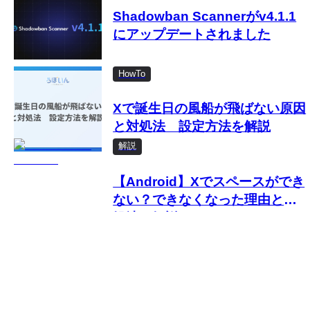
「Shadowban Scanner」の使
Shadowban Scannerがv4.1.1
い方
にアップデートされました
HowTo
Xで誕生日の風船が飛ばない原因
と対処法 設定方法を解説
解説
【Android】Xでスペースができ
ない？できなくなった理由と対
処法を解説