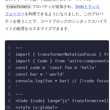
プロパティが追加され、
Shikiトランス
transformers
フォーマー
を利用できるようになりました。このプロパ
ティを使うことで、コードブロックのシンタックスハイラ
イトの処理をカスタマイズできます。
1
---
2
import
{ 
transformerNotationFocus
 }
fr
3
import
{ 
Code
 }
from
'
astro:components
4
const
 code 
=
`
const foo = 'hello'
5
const bar = ' world'
6
console.log(foo + bar) // [!code focus
7
`
8
---
9
<
Code
 {
code
} 
lang
=
"
js
"
transformers
={[
10
<
style
is:global
>