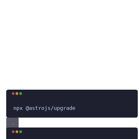
Terminal window
npx
@astrojs/upgrade
Terminal window