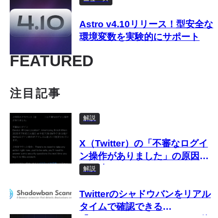
Astro v4.10リリース！型安全な
環境変数を実験的にサポート
FEATURED
注目記事
解説
X（Twitter）の「不審なログイ
ン操作がありました」の原因と
対処法
解説
Twitterのシャドウバンをリアル
タイムで確認できる