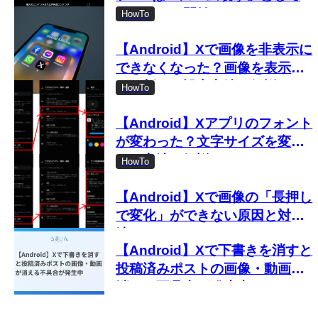
り締まりを開始
HowTo
【Android】Xで画像を非表示に
できなくなった？画像を表示し
ない新しい設定方法を解説
HowTo
【Android】Xアプリのフォント
が変わった？文字サイズを変更
する方法を解説
HowTo
【Android】Xで画像の「長押し
で変化」ができない原因と対処
法
【Android】Xで下書きを消すと
投稿済みポストの画像・動画が
消える不具合が発生中