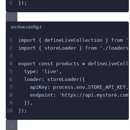
5
});
src/live.config.t
1
import
{ 
defineLiveCollection
 }
from
'
2
import
{ 
storeLoader
 }
from
'
./loaders
3
4
export
const
 products 
=
defineLiveColl
5
type
:
'
live
'
,
6
loader
:
storeLoader
({
7
apiKey
:
 process
.env.
STORE_API_KEY
,
8
endpoint
:
'
https://api.mystore.com
9
}),
10
});