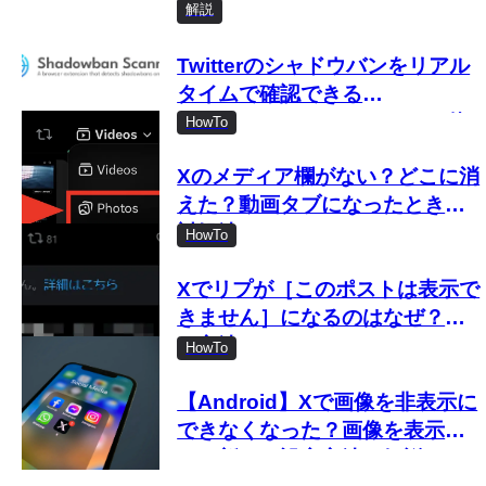
解説
Twitterのシャドウバンをリアル
タイムで確認できる
「Shadowban Scanner」の使
HowTo
い方
Xのメディア欄がない？どこに消
えた？動画タブになったときの
対処法
HowTo
Xでリプが［このポストは表示で
きません］になるのはなぜ？見
る方法は？
HowTo
【Android】Xで画像を非表示に
できなくなった？画像を表示し
ない新しい設定方法を解説