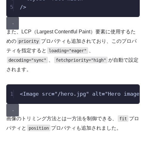
5
/>
また、LCP（Largest Contentful Paint）要素に使用するた
めの
プロパティも追加されており、このプロパ
priority
ティを指定すると
、
loading="eager"
、
が自動で設定
decoding="sync"
fetchpriority="high"
されます。
1
<
Image
src
=
"
/hero.jpg
"
alt
=
"
Hero image
画像のトリミング方法とは一方法を制御できる、
プロ
fit
パティと
プロパティも追加されました。
position