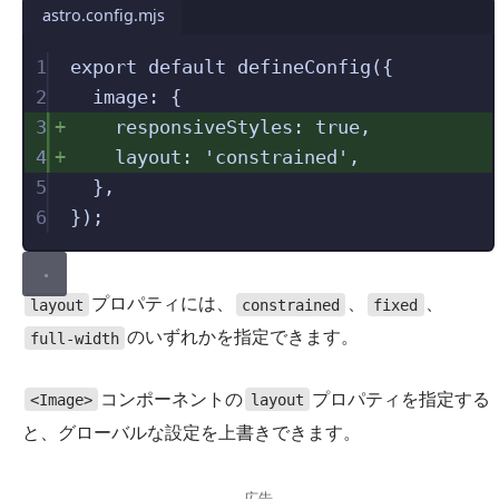
astro.config.mjs
1
export
default
defineConfig
({
2
image
:
{
3
responsiveStyles
:
true
,
4
layout
:
'
constrained
'
,
5
},
6
});
プロパティには、
、
、
layout
constrained
fixed
のいずれかを指定できます。
full-width
コンポーネントの
プロパティを指定する
<Image>
layout
と、グローバルな設定を上書きできます。
広告