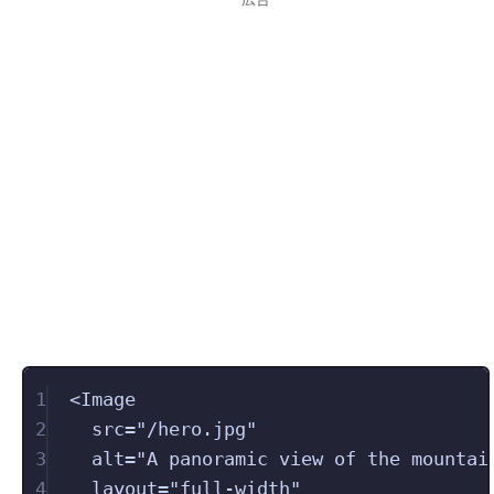
1
<
Image
2
src
=
"
/hero.jpg
"
3
alt
=
"
A panoramic view of the mountai
4
layout
=
"
full-width
"