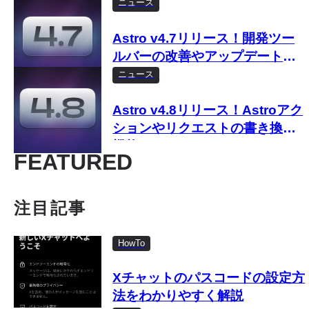
など
ニュース
Astro v4.7リリース！開発ツー
ルバーの改善やアップデートチ
ェッカーなど
ニュース
Astro v4.8リリース！Astroアク
ションやリクエストの書き換え
機能など
FEATURED
注目記事
HowTo
Xチャットのパスコードの設定方
法をわかりやすく解説