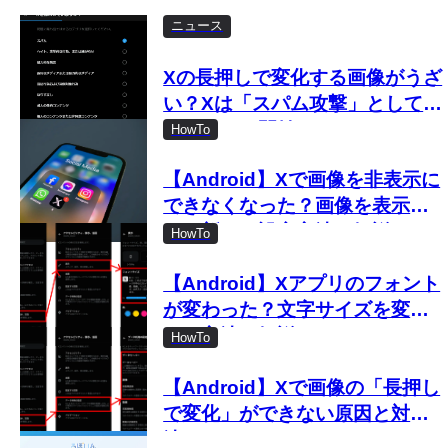
ニュース
Xの長押しで変化する画像がうざ
い？Xは「スパム攻撃」として取
り締まりを開始
HowTo
【Android】Xで画像を非表示に
できなくなった？画像を表示し
ない新しい設定方法を解説
HowTo
【Android】Xアプリのフォント
が変わった？文字サイズを変更
する方法を解説
HowTo
【Android】Xで画像の「長押し
で変化」ができない原因と対処
法