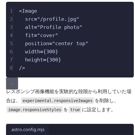
1
<
Image
2
src
=
"
/profile.jpg
"
3
alt
=
"
Profile photo
"
4
fit
=
"
cover
"
5
position
=
"
center top
"
6
width
=
{300}
7
height
=
{300}
8
/>
レスポンシブ画像機能を実験的な段階から利用していた場
合は、
を削除し、
experimental.responsiveImages
を
に設定します。
image.responsiveStyles
true
astro.config.mjs