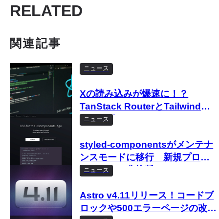
RELATED
関連記事
ニュース
Xの読み込みが爆速に！？
TanStack RouterとTailwindへ
移行開始
ニュース
styled-componentsがメンテナ
ンスモードに移行 新規プロジ
ェクトでは非推奨に
ニュース
Astro v4.11リリース！コードブ
ロックや500エラーページの改善