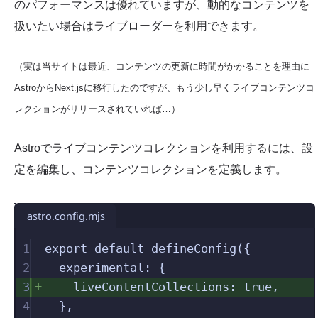
のパフォーマンスは優れていますが、動的なコンテンツを
扱いたい場合はライブローダーを利用できます。
（実は当サイトは最近、コンテンツの更新に時間がかかることを理由に
AstroからNext.jsに移行したのですが、もう少し早くライブコンテンツコ
レクションがリリースされていれば…）
Astroでライブコンテンツコレクションを利用するには、設
定を編集し、コンテンツコレクションを定義します。
astro.config.mjs
1
export
default
defineConfig
({
2
experimental
:
{
3
liveContentCollections
:
true
,
4
},