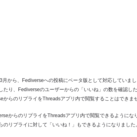
年の3月から、Fediverseへの投稿にベータ版として対応していました
に共有したり、Fediverseのユーザーからの「いいね」の数を確認
erseからのリプライをThreadsアプリ内で閲覧することはでき
verseからのリプライをThreadsアプリ内で閲覧できるように
rseからのリプライに対して「いいね！」もできるようになりました