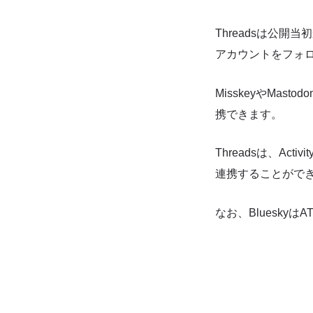
Threadsは公開当
アカウントをフォ
MisskeyやMas
携できます。
Threadsは、Ac
連携することがで
なお、Blueskyは