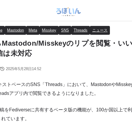
se
Mastodon
Meta
Misskey
SNS
Threads
ニュース
からMastodon/Misskeyのリプを閲覧
信は未対応
2025年5月28日14:52
トベースのSNS「Threads」において、MastodonやMisskey
readsアプリ内で閲覧できるようになりました。
の投稿をFediverseに共有するベータ版の機能が、100か国以上
されています。