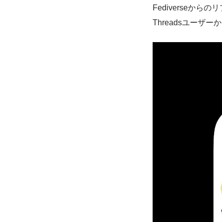
Fediverseか
Threadsユー