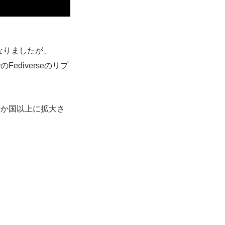
になりましたが、
Fediverseのリプ
00か国以上に拡大さ