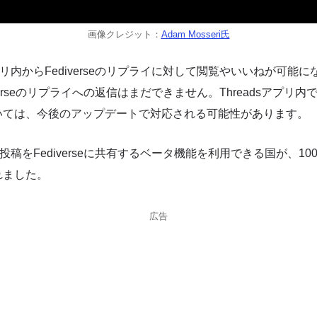
画像クレジット：
Adam Mosseri氏
アプリ内からFediverseのリプライに対して閲覧やいいねが可能
diverseのリプライへの返信はまだできません。Threadsアプリ内での
いては、今後のアップデートで対応される可能性があります。
sの投稿をFediverseに共有するベータ機能を利用できる国が、1
れました。
広告