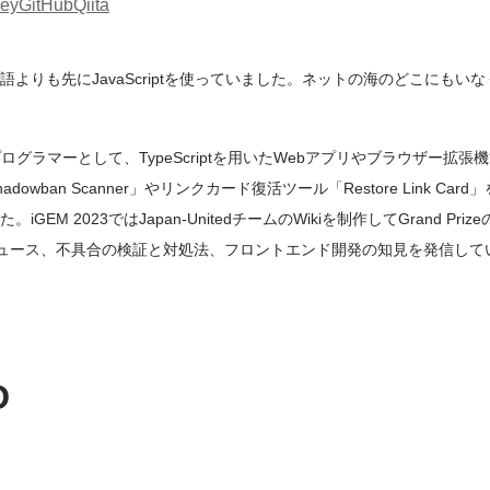
key
GitHub
Qiita
よりも先にJavaScriptを使っていました。ネットの海のどこにもい
ログラマーとして、TypeScriptを用いたWebアプリやブラウザー拡張
owban Scanner」やリンクカード復活ツール「Restore Link Ca
GEM 2023ではJapan-UnitedチームのWikiを制作してGrand Pr
ニュース、不具合の検証と対処法、フロントエンド開発の知見を発信して
D