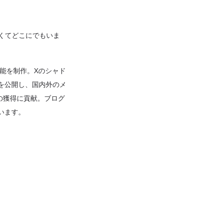
なくてどこにでもいま
機能を制作。Xのシャド
rd」を公開し、国内外のメ
izeの獲得に貢献。ブログ
います。