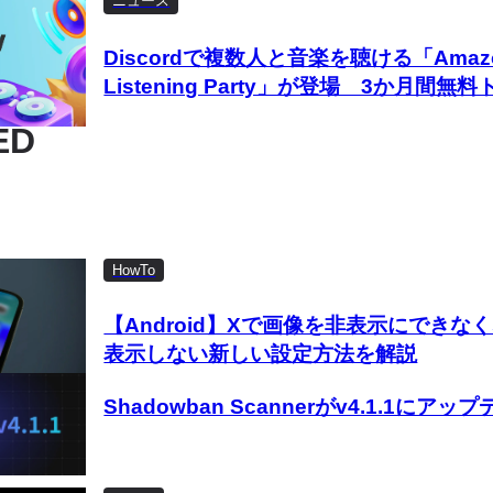
ニュース
Discordで複数人と音楽を聴ける「Amazon
Listening Party」が登場 3か月間
ED
HowTo
【Android】Xで画像を非表示にできな
表示しない新しい設定方法を解説
Shadowban Scannerがv4.1.1に