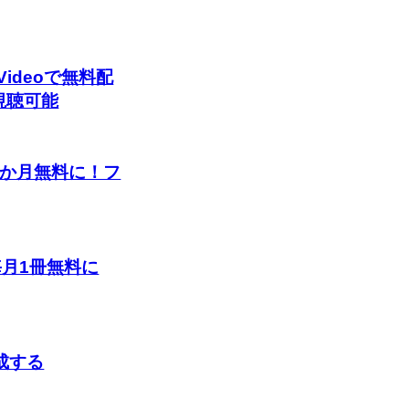
Videoで無料配
視聴可能
定で3か月無料に！フ
eが毎月1冊無料に
生成する