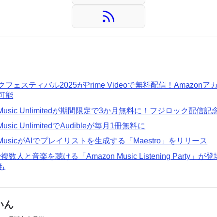
フェスティバル2025がPrime Videoで無料配信！Amazo
可能
n Music Unlimitedが期間限定で3か月無料に！フジロック配信記
Music UnlimitedでAudibleが毎月1冊無料に
n MusicがAIでプレイリストを生成する「Maestro」をリリース
dで複数人と音楽を聴ける「Amazon Music Listening Party
も
いん