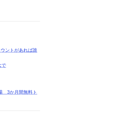
nアカウントがあれば誰
念で
」が登場 3か月間無料ト