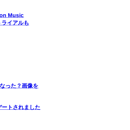
 Music
無料トライアルも
くなった？画像を
アップデートされました