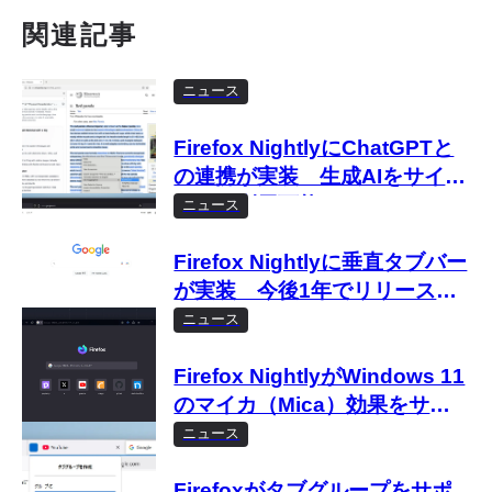
関連記事
ニュース
Firefox NightlyにChatGPTと
の連携が実装 生成AIをサイド
バーで利用可能に
ニュース
Firefox Nightlyに垂直タブバー
が実装 今後1年でリリース予
定
ニュース
Firefox NightlyがWindows 11
のマイカ（Mica）効果をサポ
ート
ニュース
Firefoxがタブグループをサポ