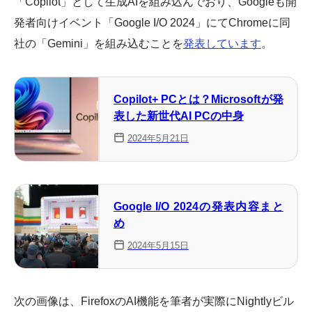
「Copilot」として生成AIを組み込んでおり、Googleも開
発者向けイベント「Google I/O 2024」にてChromeに同
社の「Gemini」を組み込むことを
発表しています
。
Copilot+ PCとは？Microsoftが発
表した新世代AI PCの中身
2024年5月21日
Google I/O 2024の発表内容まと
め
2024年5月15日
次の画像は、FirefoxのAI機能を筆者が実際にNightlyビル