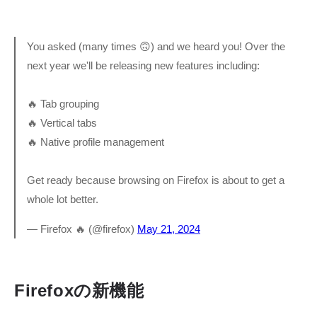
You asked (many times 🙃) and we heard you! Over the
next year we'll be releasing new features including:
🔥 Tab grouping
🔥 Vertical tabs
🔥 Native profile management
Get ready because browsing on Firefox is about to get a
whole lot better.
— Firefox 🔥 (@firefox)
May 21, 2024
Firefoxの新機能