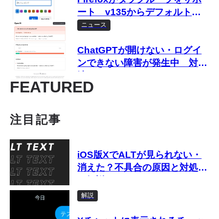
ート v135からデフォルトで
有効化
ニュース
ChatGPTが開けない・ログイ
ンできない障害が発生中 対処
法は？
FEATURED
注目記事
iOS版XでALTが見られない・
消えた？不具合の原因と対処法
を解説
解説