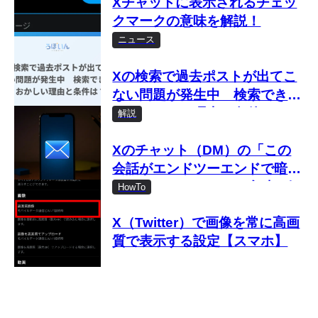
Xチャットに表示されるチェッ
クマークの意味を解説！
ニュース
Xの検索で過去ポストが出てこ
ない問題が発生中 検索できな
い・おかしい理由と条件は？
解説
Xのチャット（DM）の「この
会話がエンドツーエンドで暗号
化されました」とは？意味を解
HowTo
説
X（Twitter）で画像を常に高画
質で表示する設定【スマホ】