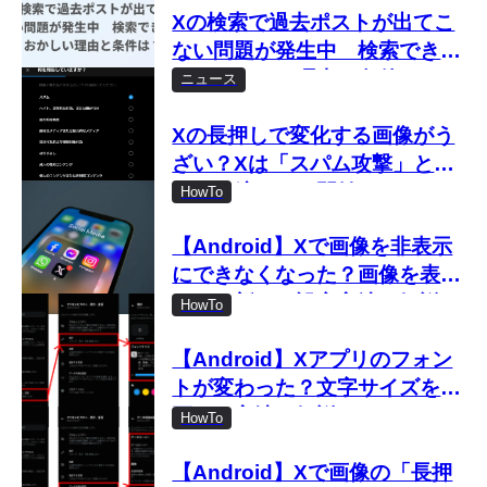
Xの検索で過去ポストが出てこ
ない問題が発生中 検索できな
い・おかしい理由と条件は？
ニュース
Xの長押しで変化する画像がう
ざい？Xは「スパム攻撃」とし
て取り締まりを開始
HowTo
【Android】Xで画像を非表示
にできなくなった？画像を表示
しない新しい設定方法を解説
HowTo
【Android】Xアプリのフォン
トが変わった？文字サイズを変
更する方法を解説
HowTo
【Android】Xで画像の「長押