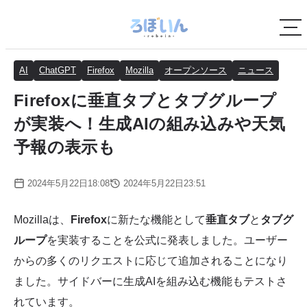
AI
ChatGPT
Firefox
Mozilla
オープンソース
ニュース
Firefoxに垂直タブとタブグループ
が実装へ！生成AIの組み込みや天気
予報の表示も
2024年5月22日18:08
2024年5月22日23:51
Mozillaは、
Firefox
に新たな機能として
垂直タブ
と
タブグ
ループ
を実装することを公式に発表しました。ユーザー
からの多くのリクエストに応じて追加されることになり
ました。サイドバーに生成AIを組み込む機能もテストさ
れています。