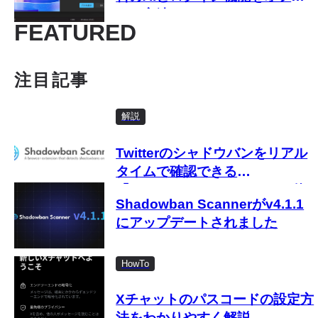
する方法
FEATURED
注目記事
解説
Twitterのシャドウバンをリアル
タイムで確認できる
「Shadowban Scanner」の使
Shadowban Scannerがv4.1.1
い方
にアップデートされました
HowTo
Xチャットのパスコードの設定方
法をわかりやすく解説