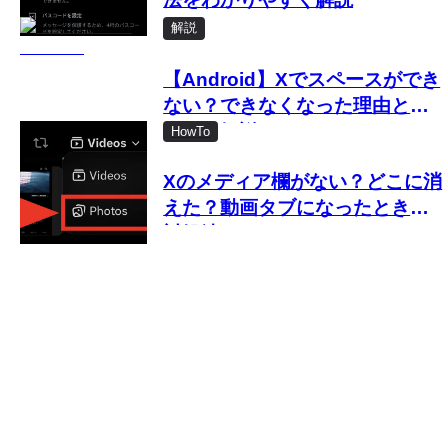
解説
【Android】Xでスペースができ
ない？できなくなった理由と対
処法を解説
HowTo
Xのメディア欄がない？どこに消
えた？動画タブになったときの
対処法