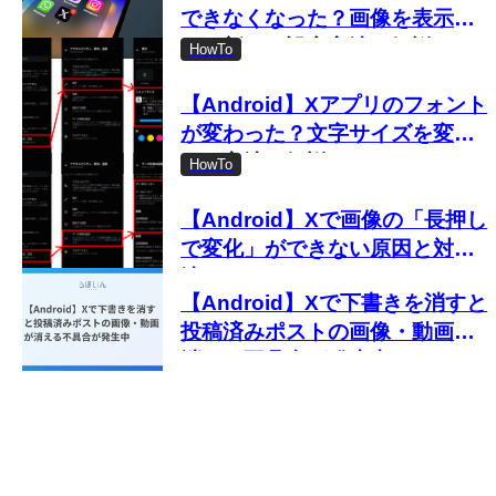
できなくなった？画像を表示し
ない新しい設定方法を解説
HowTo
【Android】Xアプリのフォント
が変わった？文字サイズを変更
する方法を解説
HowTo
【Android】Xで画像の「長押し
で変化」ができない原因と対処
法
【Android】Xで下書きを消すと
投稿済みポストの画像・動画が
消える不具合が発生中