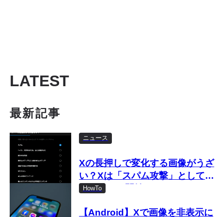
LATEST
最新記事
ニュース
Xの長押しで変化する画像がうざ
い？Xは「スパム攻撃」として取
り締まりを開始
HowTo
【Android】Xで画像を非表示に