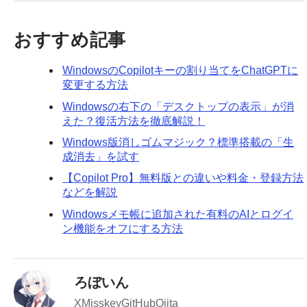
おすすめ記事
WindowsのCopilotキーの割り当てをChatGPTに
変更する方法
Windowsの右下の「デスクトップの表示」が消
えた？復活方法を徹底解説！
Windows版消しゴムマジック？標準搭載の「生
成消去」を試す
【Copilot Pro】無料版との違いや料金・登録方法
などを解説
Windowsメモ帳に追加された有料のAIとログイ
ン機能をオフにする方法
ろぼいん
X
Misskey
GitHub
Qiita