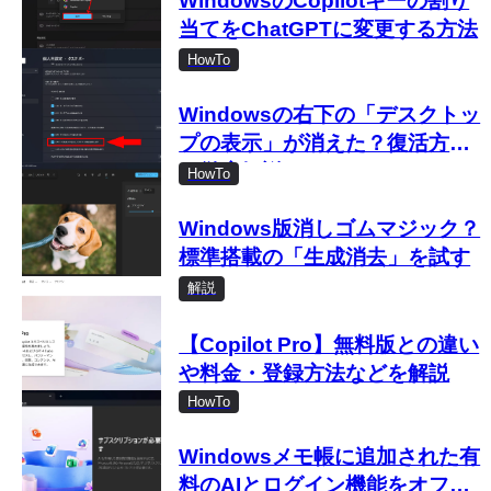
WindowsのCopilotキーの割り
当てをChatGPTに変更する方法
HowTo
Windowsの右下の「デスクトッ
プの表示」が消えた？復活方法
を徹底解説！
HowTo
Windows版消しゴムマジック？
標準搭載の「生成消去」を試す
解説
【Copilot Pro】無料版との違い
や料金・登録方法などを解説
HowTo
Windowsメモ帳に追加された有
料のAIとログイン機能をオフに