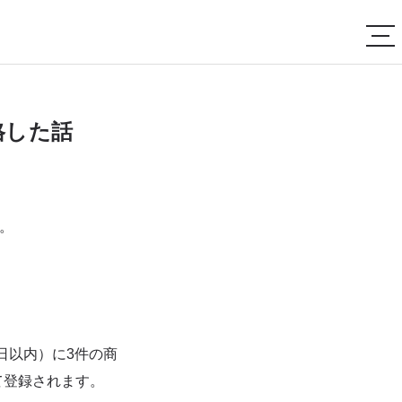
格した話
。
日以内）に3件の商
て登録されます。