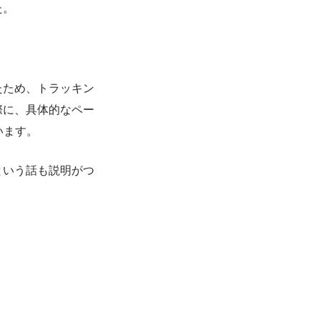
た。
。
たため、トラッキン
際に、具体的なペー
います。
という話も説明がつ