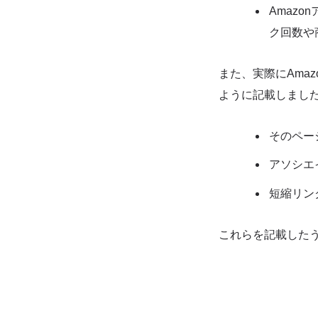
Amaz
ク回数や
また、実際にAma
ように記載しまし
そのペー
アソシエ
短縮リン
これらを記載した