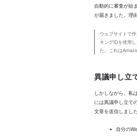
自動的に審査が始
が届きました。理
ウェブサイトで作
キングIDを使用
た。これはAma
異議申し立
しかしながら、私
には異議申し立て
文章を送信しまし
自分のW