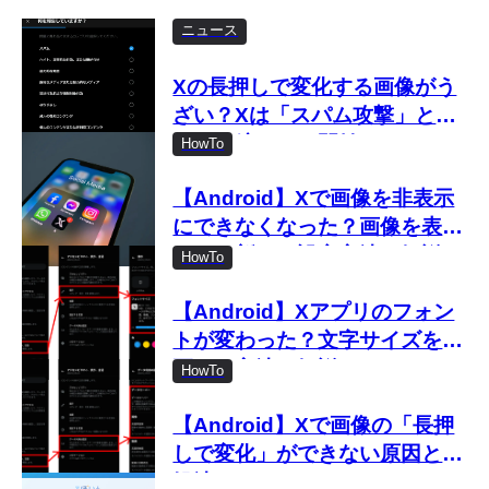
ニュース
Xの長押しで変化する画像がう
ざい？Xは「スパム攻撃」とし
て取り締まりを開始
HowTo
【Android】Xで画像を非表示
にできなくなった？画像を表示
しない新しい設定方法を解説
HowTo
【Android】Xアプリのフォン
トが変わった？文字サイズを変
更する方法を解説
HowTo
【Android】Xで画像の「長押
しで変化」ができない原因と対
処法