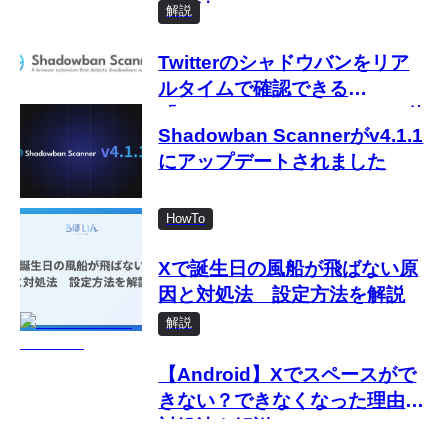
対処法
解説
Twitterのシャドウバンをリア
ルタイムで確認できる
「Shadowban Scanner」の使
Shadowban Scannerがv4.1.1
い方
にアップデートされました
HowTo
Xで誕生日の風船が飛ばない原
因と対処法 設定方法を解説
解説
【Android】Xでスペースがで
きない？できなくなった理由と
対処法を解説