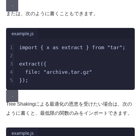
または、次のように書くこともできます。
example.js
1
import
{ 
x
 as 
extract
 }
from
"
tar
"
;
2
3
extract
({
4
file
:
"
archive.tar.gz
"
5
});
Tree Shakingによる最適化の恩恵を受けたい場合は、次の
ように書くと、最低限の関数のみをインポートできます。
example.js