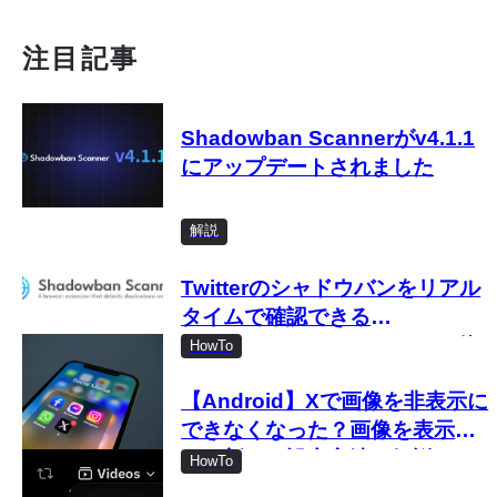
注目記事
Shadowban Scannerがv4.1.1
にアップデートされました
解説
Twitterのシャドウバンをリアル
タイムで確認できる
「Shadowban Scanner」の使
HowTo
い方
【Android】Xで画像を非表示に
できなくなった？画像を表示し
ない新しい設定方法を解説
HowTo