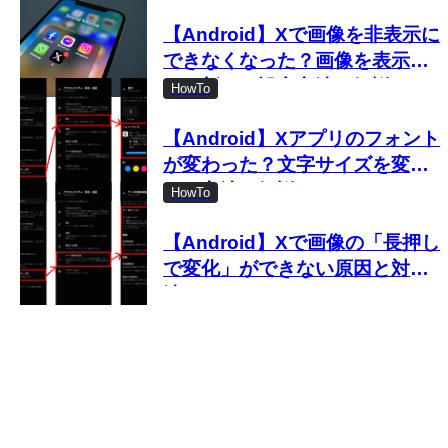
【Android】Xで画像を非表示に
できなくなった？画像を表示し
ない新しい設定方法を解説
HowTo
【Android】Xアプリのフォント
が変わった？文字サイズを変更
する方法を解説
HowTo
【Android】Xで画像の「長押し
で変化」ができない原因と対処
法