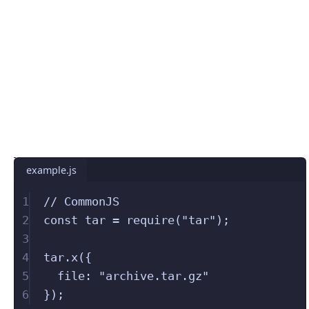
example.js
1
// CommonJS
2
const
 tar 
=
require
(
"
tar
"
);
3
4
tar
.
x
({
5
file
:
"
archive.tar.gz
"
6
});