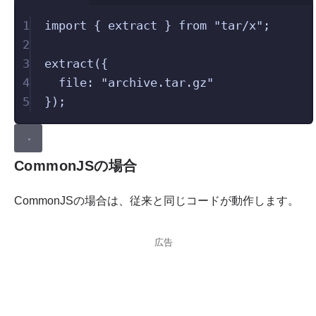
1
import
{ 
extract
 }
from
"
tar/x
"
;
2
3
extract
({
4
file
:
"
archive.tar.gz
"
5
});
CommonJSの場合
CommonJSの場合は、従来と同じコードが動作します。
広告