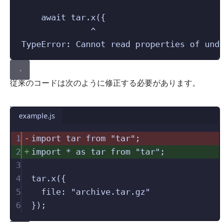
await tar.x({
^
TypeError: Cannot read properties of und
従来のコードは次のように修正する必要があります。
example.js
1
import
 tar 
from
"
tar
"
;
2
import
*
as
 tar 
from
"
tar
"
;
3
4
tar
.
x
({
5
file
:
"
archive.tar.gz
"
6
});