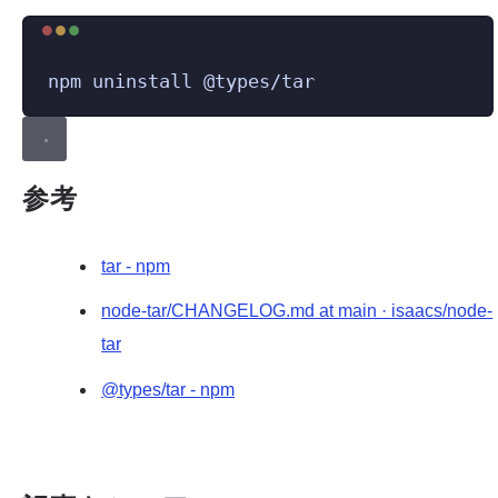
Terminal window
npm
uninstall
@types/tar
参考
tar - npm
node-tar/CHANGELOG.md at main · isaacs/node-
tar
@types/tar - npm