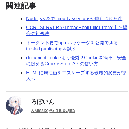
関連記事
Node.js v22でimport assertionsが廃止された件
CORESERVERでThreadPoolBuildErrorが出た場
合の対処法
トークン不要でnpmパッケージを公開できる
trusted publishingを試す
document.cookieより優秀？Cookieを簡単・安全
に扱えるCookie Store APIの使い方
HTMLに属性値をエスケープする破壊的変更が導
入へ
ろぼいん
X
Misskey
GitHub
Qiita