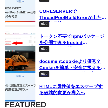
CORESERVERで
ThreadPoolBuildErrorが出た場
合の対処法
解説
トークン不要でnpmパッケージ
を公開できるtrusted
publishingを試す
解説
document.cookieより優秀？
Cookieを簡単・安全に扱える
Cookie Store APIの使い方
解説
HTMLに属性値をエスケープす
る破壊的変更が導入へ
FEATURED