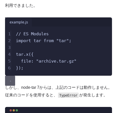
利用できました。
example.js
1
// ES Modules
2
import
 tar 
from
"
tar
"
;
3
4
tar
.
x
({
5
file
:
"
archive.tar.gz
"
6
});
しかし、node-tar 7からは、上記のコードは動作しません。
従来のコードを使用すると、
が発生します。
TypeError
Terminal window