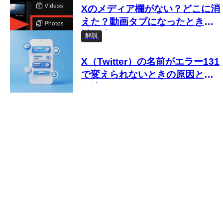
Xのメディア欄がない？どこに消
えた？動画タブになったときの
対処法
解説
X（Twitter）の名前がエラー131
で変えられないときの原因と対
処法