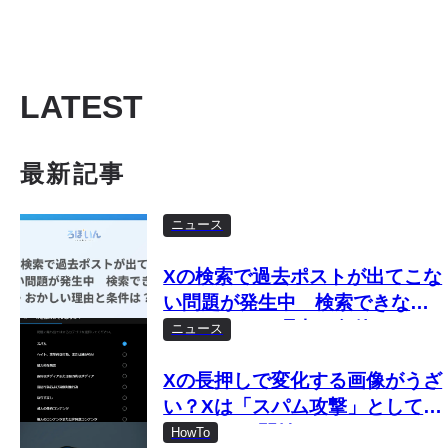
LATEST
最新記事
ニュース
Xの検索で過去ポストが出てこな
い問題が発生中 検索できな
い・おかしい理由と条件は？
ニュース
Xの長押しで変化する画像がうざ
い？Xは「スパム攻撃」として取
り締まりを開始
HowTo