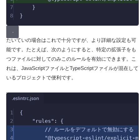
7
}
8
}
たいていの場合はこれで十分ですが、より詳細な設定も可
能です。たとえば、次のようにすると、特定の拡張子をも
つファイルに対してのみこのルールを有効にできます。こ
れは、JavaScriptファイルとTypeScriptファイルが混在して
いるプロジェクトで便利です。
.eslintrc.json
1
{
2
"
rules
"
:
{
3
// ルールをデフォルトで無効にする
4
"
@typescript-eslint/explicit-m