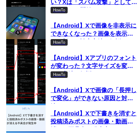
い？Xは「スパム攻撃」として取
り締まりを開始
HowTo
【Android】Xで画像を非表示に
できなくなった？画像を表示し
ない新しい設定方法を解説
HowTo
【Android】Xアプリのフォント
が変わった？文字サイズを変更
する方法を解説
HowTo
【Android】Xで画像の「長押し
で変化」ができない原因と対処
法
【Android】Xで下書きを消すと
投稿済みポストの画像・動画が
消える不具合が発生中