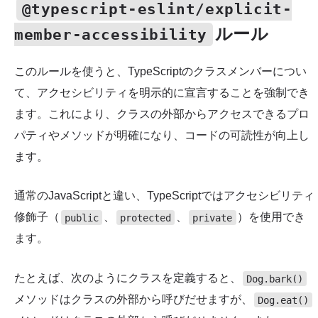
@typescript-eslint/explicit-
ルール
member-accessibility
このルールを使うと、TypeScriptのクラスメンバーについ
て、アクセシビリティを明示的に宣言することを強制でき
ます。これにより、クラスの外部からアクセスできるプロ
パティやメソッドが明確になり、コードの可読性が向上し
ます。
通常のJavaScriptと違い、TypeScriptではアクセシビリティ
修飾子（
、
、
）を使用でき
public
protected
private
ます。
たとえば、次のようにクラスを定義すると、
Dog.bark()
メソッドはクラスの外部から呼びだせますが、
Dog.eat()