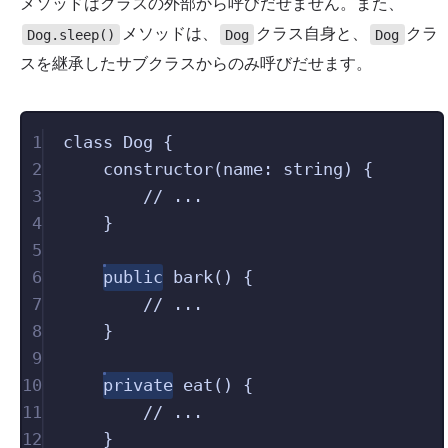
メソッドはクラスの外部から呼びだせません。また、
メソッドは、
クラス自身と、
クラ
Dog.sleep()
Dog
Dog
スを継承したサブクラスからのみ呼びだせます。
1
class
Dog
{
2
constructor
(
name
:
string
)
{
3
// ...
4
}
5
6
public
bark
()
{
7
// ...
8
}
9
10
private
eat
()
{
11
// ...
12
}