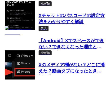
HowTo
Xチャットのパスコードの設定方
法をわかりやすく解説
解説
【Android】Xでスペースができ
ない？できなくなった理由と対
処法を解説
HowTo
Xのメディア欄がない？どこに消
えた？動画タブになったときの
対処法