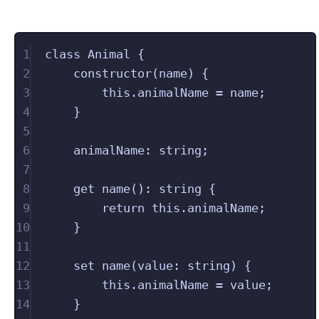
1
class
Animal
{
2
constructor
(
name
)
{
3
this
.
animalName
 = 
name
;
4
}
5
6
animalName
:
string
;
7
8
get
name
():
string
{
9
return 
this
.
animalName
;
10
}
11
12
set
name
(
value
:
string
)
{
13
this
.
animalName
 = 
value
;
14
}