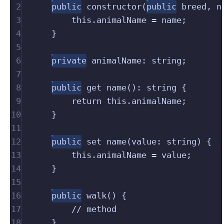
2
public
constructor
(
public
breed
,
n
3
this
.
animalName
 = 
name
;
4
}
5
6
private
animalName
:
string
;
7
8
public
get
name
():
string
{
9
return 
this
.
animalName
;
10
}
11
12
public
set
name
(
value
:
string
)
{
13
this
.
animalName
 = 
value
;
14
}
15
16
public
walk
()
{
17
// method
18
}