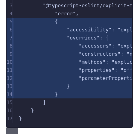
3
"
@typescript-eslint/explicit-m
4
"
error
"
,
5
{
6
"
accessibility
"
:
"
expl
7
"
overrides
"
:
{
8
"
accessors
"
:
"
expl
9
"
constructors
"
:
"
n
10
"
methods
"
:
"
explic
11
"
properties
"
:
"
off
12
"
parameterProperti
13
}
14
}
15
]
16
}
17
}