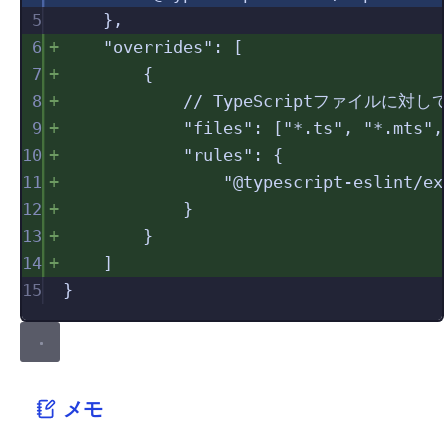
5
},
6
"
overrides
"
:
[
7
{
8
// TypeScriptファイルに対
9
"
files
"
:
[
"
*.ts
"
,
"
*.mts
"
,
10
"
rules
"
:
{
11
"
@typescript-eslint/ex
12
}
13
}
14
]
15
}
メモ