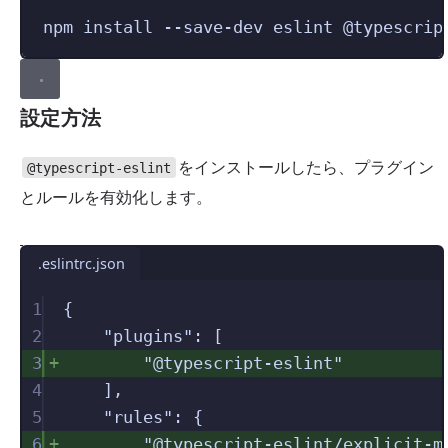
npm
install
--save-dev
eslint
@typescrip
設定方法
をインストールしたら、プラグイン
@typescript-eslint
とルールを有効化します。
.eslintrc.json
1
{
2
"
plugins
"
:
[
3
"
@typescript-eslint
"
4
],
5
"
rules
"
:
{
6
"
@typescript-eslint/explicit-m