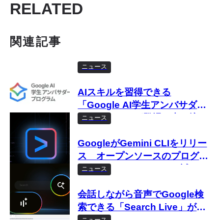
RELATED
関連記事
ニュース
AIスキルを習得できる
「Google AI学生アンバサダー
プログラム」が登場 申し込み
ニュース
は7月30日まで
GoogleがGemini CLIをリリー
ス オープンソースのプログラ
ミングAIエージェントを試して
ニュース
みた
会話しながら音声でGoogle検
索できる「Search Live」が登
場
ニュース