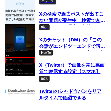
ニュース
Xの検索で過去ポストが出てこ
ない問題が発生中 検索できな
い・おかしい理由と条件は？
解説
Xのチャット（DM）の「この
会話がエンドツーエンドで暗号
化されました」とは？意味を解
HowTo
説
X（Twitter）で画像を常に高画
質で表示する設定【スマホ】
解説
Twitterのシャドウバンをリア
ルタイムで確認できる
「Shadowban Scanner」の使
い方