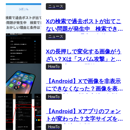
ニュース
Xの検索で過去ポストが出てこ
ない問題が発生中 検索できな
い・おかしい理由と条件は？
ニュース
Xの長押しで変化する画像がう
ざい？Xは「スパム攻撃」とし
て取り締まりを開始
HowTo
【Android】Xで画像を非表示
にできなくなった？画像を表示
しない新しい設定方法を解説
HowTo
【Android】Xアプリのフォン
トが変わった？文字サイズを変
更する方法を解説
HowTo