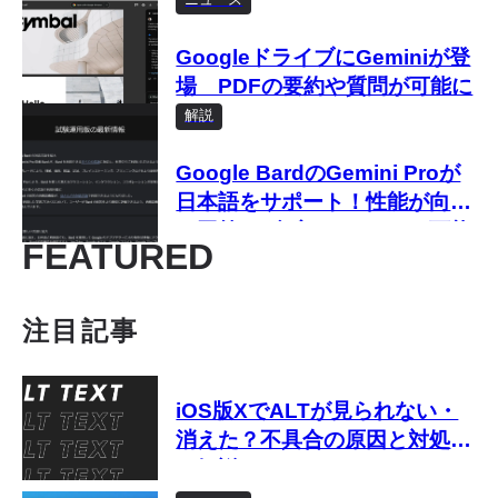
GoogleドライブにGeminiが登
場 PDFの要約や質問が可能に
解説
Google BardのGemini Proが
日本語をサポート！性能が向上
し回答のダブルチェックも可能
FEATURED
に
注目記事
iOS版XでALTが見られない・
消えた？不具合の原因と対処法
を解説