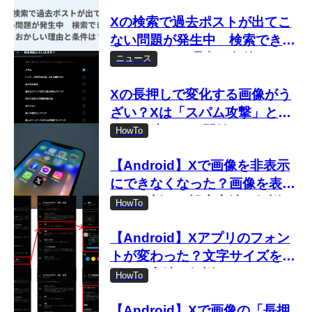
Xの検索で過去ポストが出てこ
ない問題が発生中 検索できな
い・おかしい理由と条件は？
ニュース
Xの長押しで変化する画像がう
ざい？Xは「スパム攻撃」とし
て取り締まりを開始
HowTo
【Android】Xで画像を非表示
にできなくなった？画像を表示
しない新しい設定方法を解説
HowTo
【Android】Xアプリのフォン
トが変わった？文字サイズを変
更する方法を解説
HowTo
【Android】Xで画像の「長押