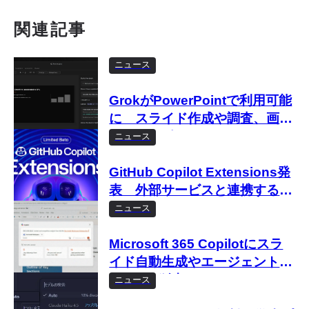
関連記事
ニュース
GrokがPowerPointで利用可能
に スライド作成や調査、画像
生成をサポート
ニュース
GitHub Copilot Extensions発
表 外部サービスと連携する拡
張機能
ニュース
Microsoft 365 Copilotにスラ
イド自動生成やエージェント機
能などが追加 Copilot Wave
ニュース
2 Springアップデートで