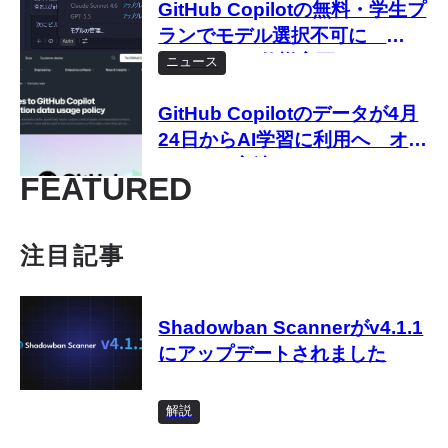
GitHub Copilotの無料・学生プ
ランでモデル選択不可に
Autoのみに仕様変更
ニュース
GitHub Copilotのデータが4月
24日からAI学習に利用へ オプ
トアウト方法は？
FEATURED
注目記事
Shadowban Scannerがv4.1.1
にアップデートされました
解説