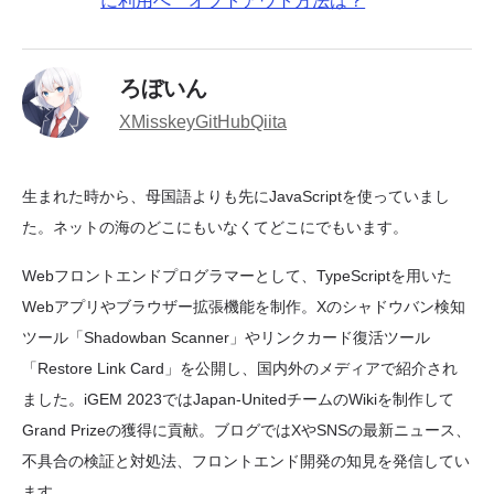
に利用へ オプトアウト方法は？
ろぼいん
X
Misskey
GitHub
Qiita
生まれた時から、母国語よりも先にJavaScriptを使っていまし
た。ネットの海のどこにもいなくてどこにでもいます。
Webフロントエンドプログラマーとして、TypeScriptを用いた
Webアプリやブラウザー拡張機能を制作。Xのシャドウバン検知
ツール「Shadowban Scanner」やリンクカード復活ツール
「Restore Link Card」を公開し、国内外のメディアで紹介され
ました。iGEM 2023ではJapan-UnitedチームのWikiを制作して
Grand Prizeの獲得に貢献。ブログではXやSNSの最新ニュース、
不具合の検証と対処法、フロントエンド開発の知見を発信してい
ます。