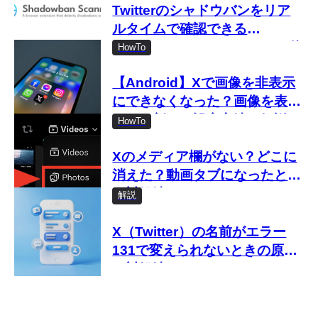
Twitterのシャドウバンをリア
ルタイムで確認できる
「Shadowban Scanner」の使
HowTo
い方
【Android】Xで画像を非表示
にできなくなった？画像を表示
しない新しい設定方法を解説
HowTo
Xのメディア欄がない？どこに
消えた？動画タブになったとき
の対処法
解説
X（Twitter）の名前がエラー
131で変えられないときの原因
と対処法