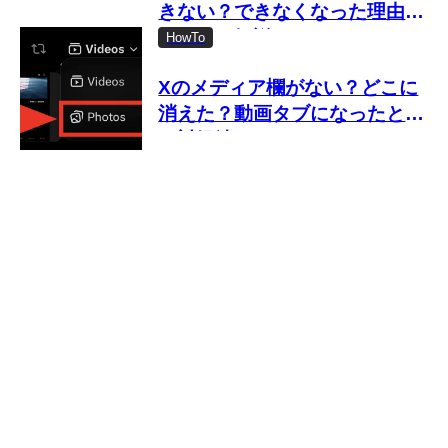
きない？できなくなった理由と
対処法を解説
HowTo
Xのメディア欄がない？どこに
消えた？動画タブになったとき
の対処法