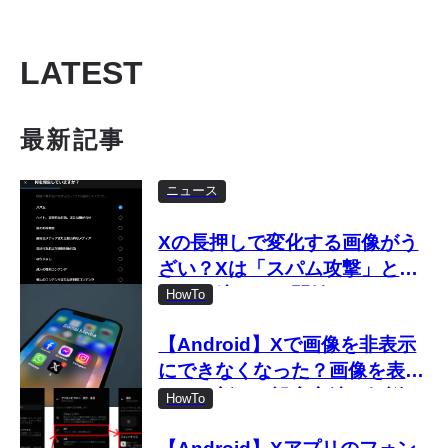
LATEST
最新記事
ニュース
Xの長押しで変化する画像がう
ざい？Xは「スパム攻撃」とし
て取り締まりを開始
HowTo
【Android】Xで画像を非表示
にできなくなった？画像を表示
しない新しい設定方法を解説
HowTo