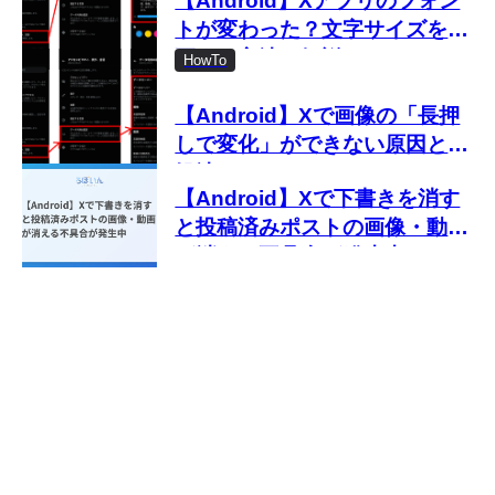
【Android】Xアプリのフォン
トが変わった？文字サイズを変
更する方法を解説
HowTo
【Android】Xで画像の「長押
しで変化」ができない原因と対
処法
【Android】Xで下書きを消す
と投稿済みポストの画像・動画
が消える不具合が発生中