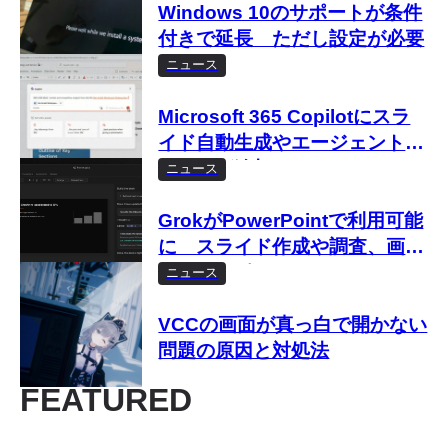
Windows 10のサポートが条件
付きで延長 ただし設定が必要
ニュース
Microsoft 365 Copilotにスラ
イド自動生成やエージェント機
能などが追加 Copilot Wave
ニュース
2 Springアップデートで
GrokがPowerPointで利用可能
に スライド作成や調査、画像
生成をサポート
ニュース
VCCの画面が真っ白で開かない
問題の原因と対処法
FEATURED