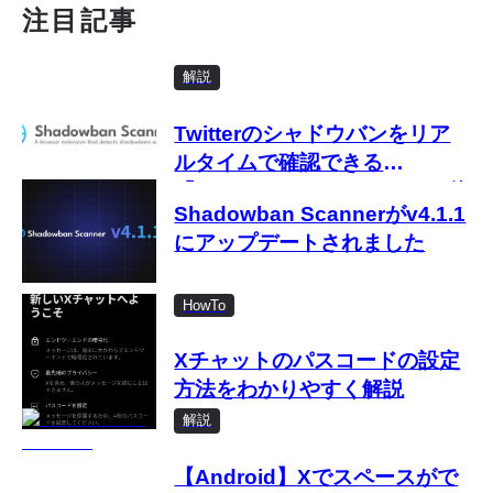
注目記事
解説
Twitterのシャドウバンをリア
ルタイムで確認できる
「Shadowban Scanner」の使
Shadowban Scannerがv4.1.1
い方
にアップデートされました
HowTo
Xチャットのパスコードの設定
方法をわかりやすく解説
解説
【Android】Xでスペースがで