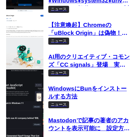
¥Windows¥system32¥drivers¥
のエラーで起動しないときの対
ニュース
処法
【注意喚起】Chromeの
「uBlock Origin」は偽物！イ
ンストールしないで
ニュース
AI用のクリエイティブ・コモン
ズ「CC signals」登場 実装
方法は？
ニュース
WindowsにBunをインストー
ルする方法
ニュース
Mastodonで記事の著者のアカ
ウントを表示可能に 設定方法
は？