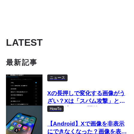
LATEST
最新記事
ニュース
Xの長押しで変化する画像がう
ざい？Xは「スパム攻撃」とし
て取り締まりを開始
HowTo
【Android】Xで画像を非表示
にできなくなった？画像を表示