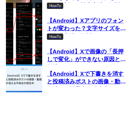
しない新しい設定方法を解説
HowTo
【Android】Xアプリのフォン
トが変わった？文字サイズを変
更する方法を解説
HowTo
【Android】Xで画像の「長押
しで変化」ができない原因と対
処法
【Android】Xで下書きを消す
と投稿済みポストの画像・動画
が消える不具合が発生中