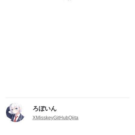
ろぼいん
X
Misskey
GitHub
Qiita