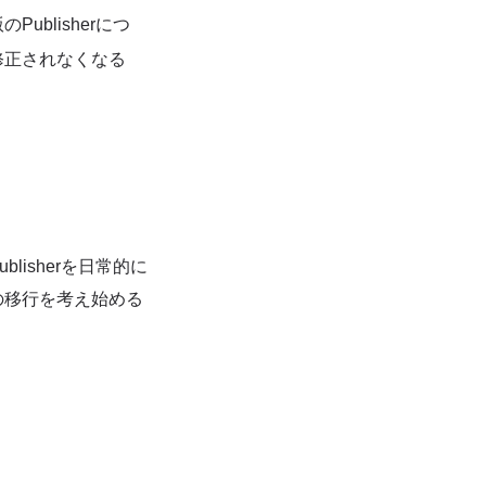
ublisherにつ
修正されなくなる
lisherを日常的に
の移行を考え始める