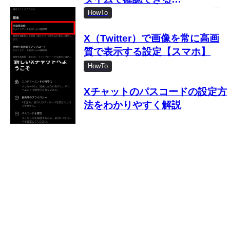
「Shadowban Scanner」の使
HowTo
い方
X（Twitter）で画像を常に高画
質で表示する設定【スマホ】
HowTo
Xチャットのパスコードの設定方
法をわかりやすく解説