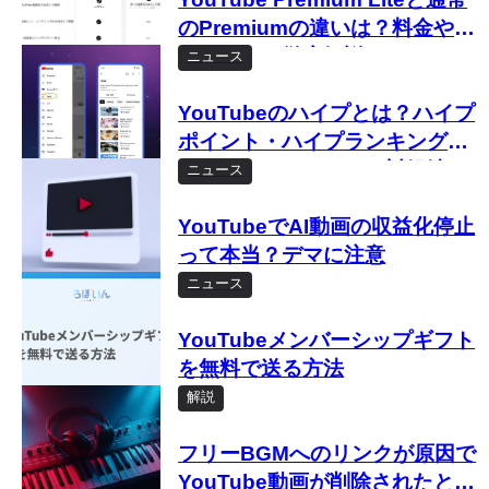
のPremiumの違いは？料金や登
録方法など徹底解説
ニュース
YouTubeのハイプとは？ハイプ
ポイント・ハイプランキングや
ハイプできないときの対処法ま
ニュース
で徹底解説
YouTubeでAI動画の収益化停止
って本当？デマに注意
ニュース
YouTubeメンバーシップギフト
を無料で送る方法
解説
フリーBGMへのリンクが原因で
YouTube動画が削除されたとの