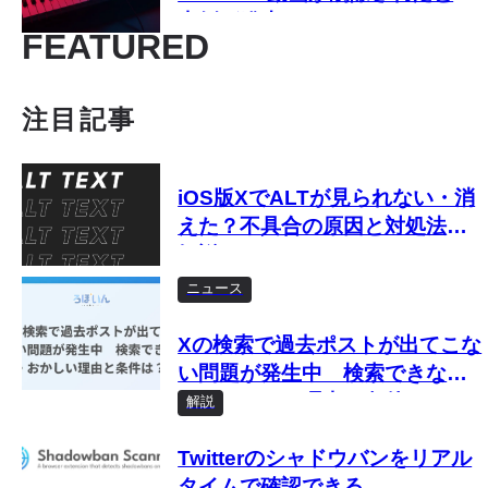
事例が発生
FEATURED
注目記事
iOS版XでALTが見られない・消
えた？不具合の原因と対処法を
解説
ニュース
Xの検索で過去ポストが出てこな
い問題が発生中 検索できな
い・おかしい理由と条件は？
解説
Twitterのシャドウバンをリアル
タイムで確認できる