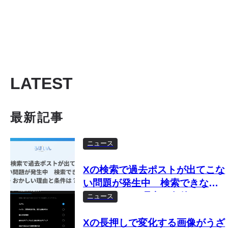
LATEST
最新記事
ニュース
Xの検索で過去ポストが出てこな
い問題が発生中 検索できな
い・おかしい理由と条件は？
ニュース
Xの長押しで変化する画像がうざ