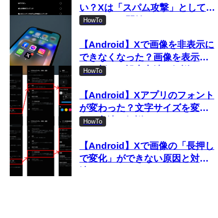
い？Xは「スパム攻撃」として取
り締まりを開始
HowTo
【Android】Xで画像を非表示に
できなくなった？画像を表示し
ない新しい設定方法を解説
HowTo
【Android】Xアプリのフォント
が変わった？文字サイズを変更
する方法を解説
HowTo
【Android】Xで画像の「長押し
で変化」ができない原因と対処
法