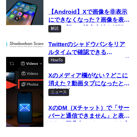
【Android】Xで画像を非表示
にできなくなった？画像を表示
しない新しい設定方法を解説
解説
Twitterのシャドウバンをリア
ルタイムで確認できる
「Shadowban Scanner」の使
HowTo
い方
Xのメディア欄がない？どこに
消えた？動画タブになったとき
の対処法
ニュース
XのDM（Xチャット）で「サー
バーと通信できません」と表示
される不具合 パスコードを入
力してもエラーになる原因と対