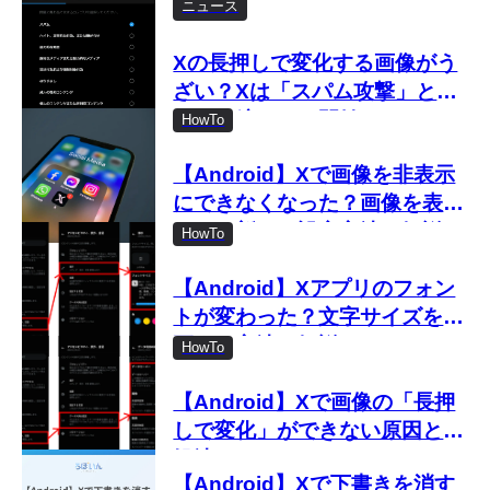
ニュース
Xの長押しで変化する画像がう
ざい？Xは「スパム攻撃」とし
て取り締まりを開始
HowTo
【Android】Xで画像を非表示
にできなくなった？画像を表示
しない新しい設定方法を解説
HowTo
【Android】Xアプリのフォン
トが変わった？文字サイズを変
更する方法を解説
HowTo
【Android】Xで画像の「長押
しで変化」ができない原因と対
処法
【Android】Xで下書きを消す