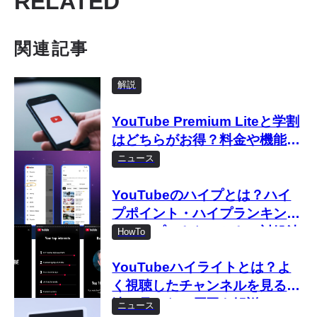
RELATED
関連記事
解説
YouTube Premium Liteと学割
はどちらがお得？料金や機能を
比較
ニュース
YouTubeのハイプとは？ハイ
プポイント・ハイプランキング
やハイプできないときの対処法
HowTo
まで徹底解説
YouTubeハイライトとは？よ
く視聴したチャンネルを見る方
法や見れない原因を解説
ニュース