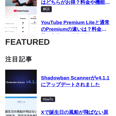
はどちらがお得？料金や機能を
比較
解説
YouTube Premium Liteと通常
のPremiumの違いは？料金や
登録方法など徹底解説
FEATURED
注目記事
Shadowban Scannerがv4.1.1
にアップデートされました
HowTo
Xで誕生日の風船が飛ばない原