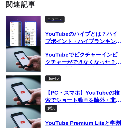
関連記事
ニュース
YouTubeのハイプとは？ハイ
プポイント・ハイプランキング
やハイプできないときの対処法
YouTubeでピクチャーインピ
まで徹底解説
クチャーができなくなった？
iPhone中心に発生中の不具合
を解説
HowTo
【PC・スマホ】YouTubeの検
索でショート動画を除外・非表
示にする方法を解説
解説
YouTube Premium Liteと学割