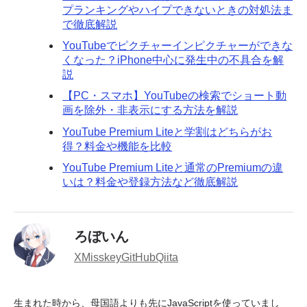
プランキングやハイプできないときの対処法ま
で徹底解説
YouTubeでピクチャーインピクチャーができな
くなった？iPhone中心に発生中の不具合を解
説
【PC・スマホ】YouTubeの検索でショート動
画を除外・非表示にする方法を解説
YouTube Premium Liteと学割はどちらがお
得？料金や機能を比較
YouTube Premium Liteと通常のPremiumの違
いは？料金や登録方法など徹底解説
ろぼいん
X
Misskey
GitHub
Qiita
生まれた時から、母国語よりも先にJavaScriptを使っていまし