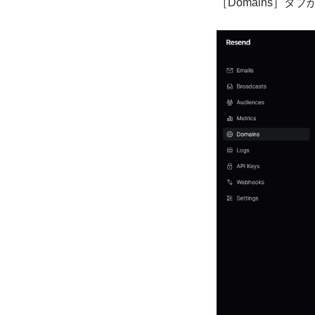
［Domains］タブ