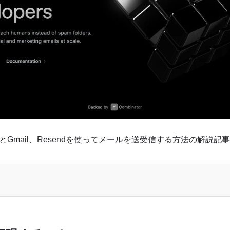
areとGmail、Resendを使ってメールを送受信する方法の解説記