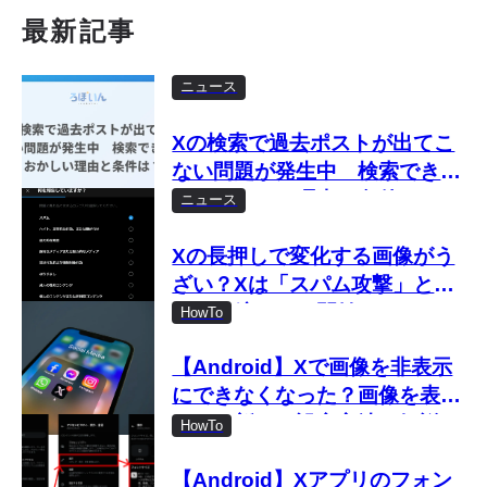
最新記事
ニュース
Xの検索で過去ポストが出てこ
ない問題が発生中 検索できな
い・おかしい理由と条件は？
ニュース
Xの長押しで変化する画像がう
ざい？Xは「スパム攻撃」とし
て取り締まりを開始
HowTo
【Android】Xで画像を非表示
にできなくなった？画像を表示
しない新しい設定方法を解説
HowTo
【Android】Xアプリのフォン