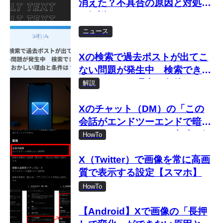
消えた？不具合の原因と対処法
を解説
ニュース
Xの検索で過去ポストが出てこ
ない問題が発生中 検索できな
い・おかしい理由と条件は？
解説
Xのチャット（DM）の「この
会話がエンドツーエンドで暗号
化されました」とは？意味を解
HowTo
説
X（Twitter）で画像を常に高画
質で表示する設定【スマホ】
HowTo
【Android】Xで画像の「長押