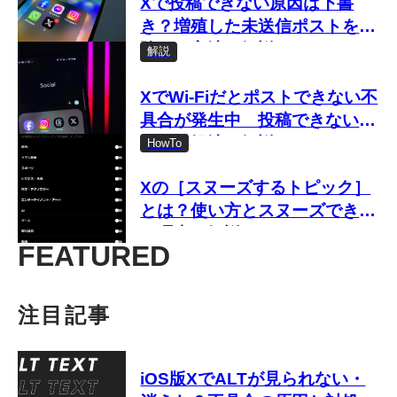
Xで投稿できない原因は下書
き？増殖した未送信ポストを削
除する方法を解説
解説
XでWi-Fiだとポストできない不
具合が発生中 投稿できない原
因と対処法を解説
HowTo
Xの［スヌーズするトピック］
とは？使い方とスヌーズできな
い理由を解説
FEATURED
注目記事
iOS版XでALTが見られない・