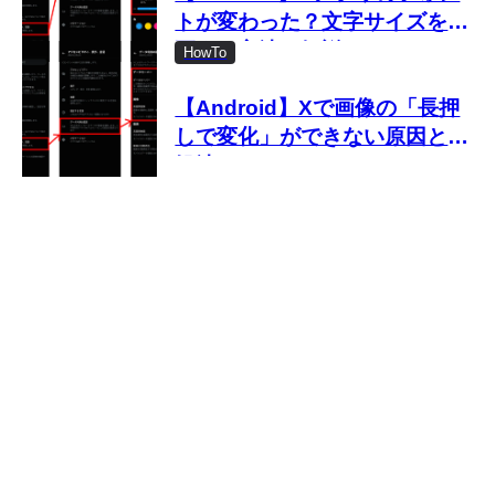
トが変わった？文字サイズを変
更する方法を解説
HowTo
【Android】Xで画像の「長押
しで変化」ができない原因と対
処法