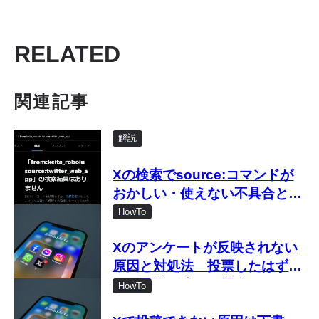
RELATED
関連記事
解説
Xの検索でsource:コマンドが
おかしい・使えない不具合と対
処法
HowTo
Xのアンケートが反映されない
原因と対処法 投票したはずな
のに票数が少ない場合は？
HowTo