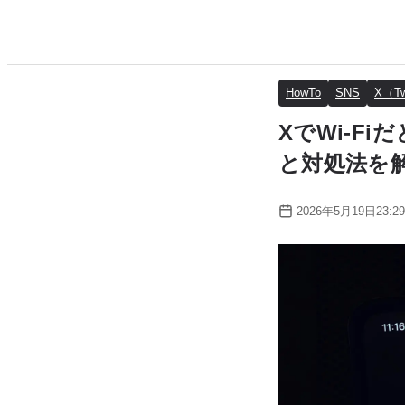
HowTo
SNS
X（Tw
XでWi-F
と対処法を
2026年5月19日23:29