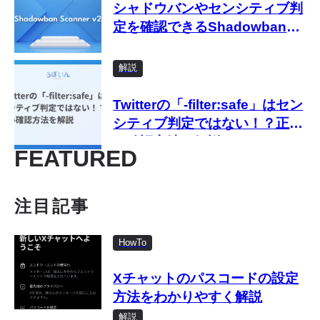
シャドウバンやセンシティブ判
い方
定を確認できるShadowban
Scanner v2をリリースしまし
た
解説
Twitterの「-filter:safe」はセン
シティブ判定ではない！？正し
い確認方法を解説
FEATURED
注目記事
HowTo
Xチャットのパスコードの設定
方法をわかりやすく解説
解説