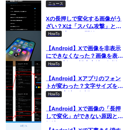
ニュース
Xの長押しで変化する画像がう
ざい？Xは「スパム攻撃」とし
て取り締まりを開始
HowTo
【Android】Xで画像を非表示
にできなくなった？画像を表示
しない新しい設定方法を解説
HowTo
【Android】Xアプリのフォン
トが変わった？文字サイズを変
更する方法を解説
HowTo
【Android】Xで画像の「長押
しで変化」ができない原因と対
処法