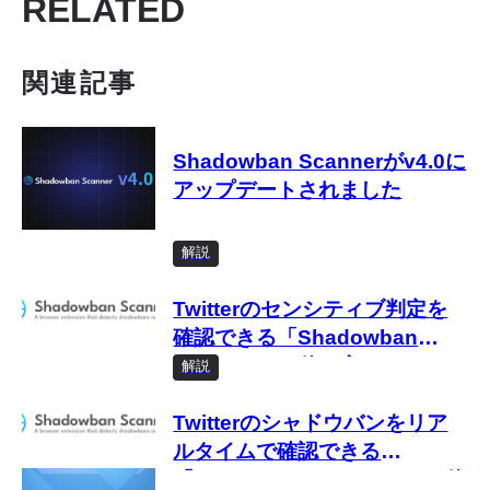
RELATED
関連記事
Shadowban Scannerがv4.0に
アップデートされました
解説
Twitterのセンシティブ判定を
確認できる「Shadowban
Scanner」の使い方
解説
Twitterのシャドウバンをリア
ルタイムで確認できる
「Shadowban Scanner」の使