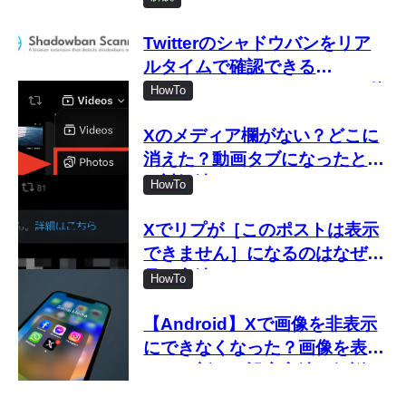
Twitterのシャドウバンをリア
ルタイムで確認できる
「Shadowban Scanner」の使
HowTo
い方
Xのメディア欄がない？どこに
消えた？動画タブになったとき
の対処法
HowTo
Xでリプが［このポストは表示
できません］になるのはなぜ？
見る方法は？
HowTo
【Android】Xで画像を非表示
にできなくなった？画像を表示
しない新しい設定方法を解説