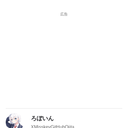
広告
ろぼいん
X
Misskey
GitHub
Qiita