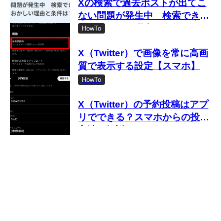
Xの検索で過去ポストが出てこ
ない問題が発生中 検索できな
い・おかしい理由と条件は？
HowTo
X（Twitter）で画像を常に高画
質で表示する設定【スマホ】
HowTo
X（Twitter）の予約投稿はアプ
リでできる？スマホからの投稿
方法を解説