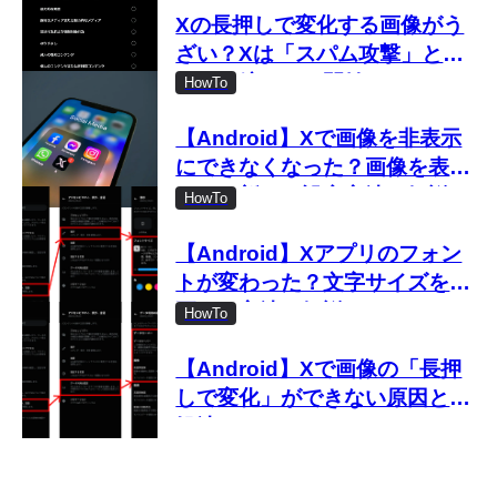
Xの長押しで変化する画像がう
ざい？Xは「スパム攻撃」とし
て取り締まりを開始
HowTo
【Android】Xで画像を非表示
にできなくなった？画像を表示
しない新しい設定方法を解説
HowTo
【Android】Xアプリのフォン
トが変わった？文字サイズを変
更する方法を解説
HowTo
【Android】Xで画像の「長押
しで変化」ができない原因と対
処法