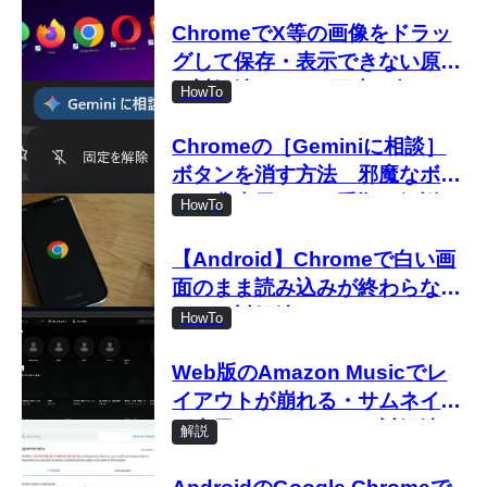
ChromeでX等の画像をドラッ
グして保存・表示できない原因
と対処法 225万画素を超える
HowTo
画像で発生
Chromeの［Geminiに相談］
ボタンを消す方法 邪魔なボタ
ンを非表示にする手順を解説
HowTo
【Android】Chromeで白い画
面のまま読み込みが終わらない
ときの対処法
HowTo
Web版のAmazon Musicでレ
イアウトが崩れる・サムネイル
が表示されないときの対処法
解説