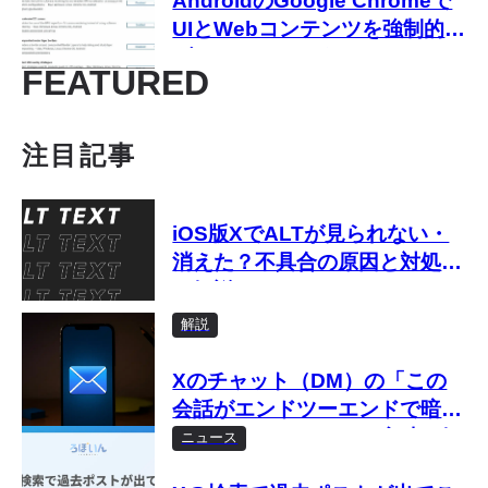
AndroidのGoogle Chromeで
UIとWebコンテンツを強制的に
ダークモードにする
FEATURED
注目記事
iOS版XでALTが見られない・
消えた？不具合の原因と対処法
を解説
解説
Xのチャット（DM）の「この
会話がエンドツーエンドで暗号
化されました」とは？意味を解
ニュース
説