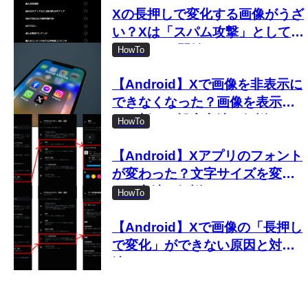
Xの長押しで変化する画像がうざ
い？Xは「スパム攻撃」として取
り締まりを開始
HowTo
【Android】Xで画像を非表示に
できなくなった？画像を表示し
ない新しい設定方法を解説
HowTo
【Android】Xアプリのフォント
が変わった？文字サイズを変更
する方法を解説
HowTo
【Android】Xで画像の「長押し
で変化」ができない原因と対処
法