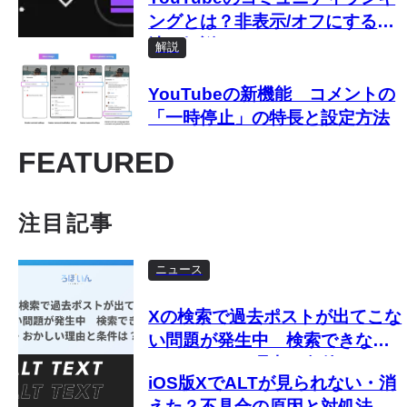
ングとは？非表示/オフにする方
法も解説！
解説
YouTubeの新機能 コメントの
「一時停止」の特長と設定方法
FEATURED
注目記事
ニュース
Xの検索で過去ポストが出てこな
い問題が発生中 検索できな
い・おかしい理由と条件は？
iOS版XでALTが見られない・消
えた？不具合の原因と対処法を