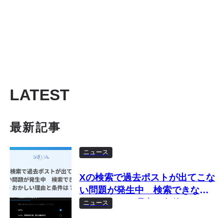
LATEST
最新記事
ニュース
Xの検索で過去ポストが出てこな
い問題が発生中 検索できな
い・おかしい理由と条件は？
ニュース