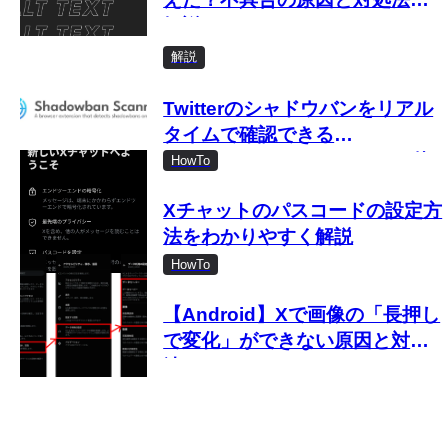
解説
解説
Twitterのシャドウバンをリアル
タイムで確認できる
「Shadowban Scanner」の使
HowTo
い方
Xチャットのパスコードの設定方
法をわかりやすく解説
HowTo
【Android】Xで画像の「長押し
で変化」ができない原因と対処
法