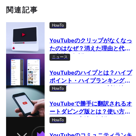
関連記事
HowTo
YouTubeのクリップがなくなっ
たのはなぜ？消えた理由と代替
の方法を解説
ニュース
YouTubeのハイプとは？ハイプ
ポイント・ハイプランキングや
ハイプできないときの対処法ま
HowTo
で徹底解説
YouTubeで勝手に翻訳されるオ
ートダビング版とは？使い方や
オフにする方法を解説
HowTo
YouTubeのコミュニティランキ