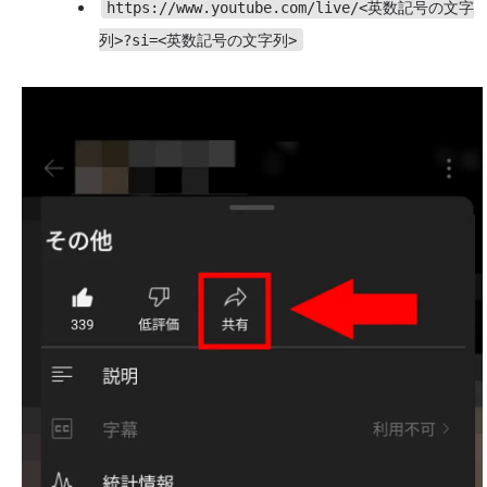
https://www.youtube.com/live/<英数記号の文字
列>?si=<英数記号の文字列>