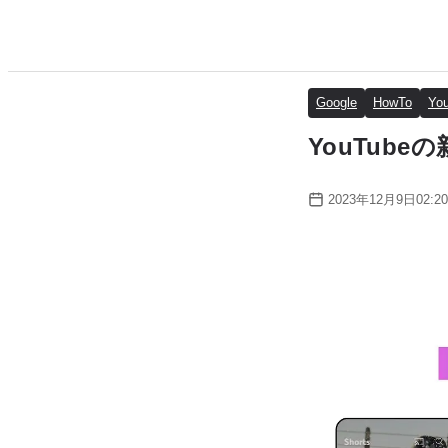
Google
HowTo
Yo
YouTub
2023年12月9日02:20