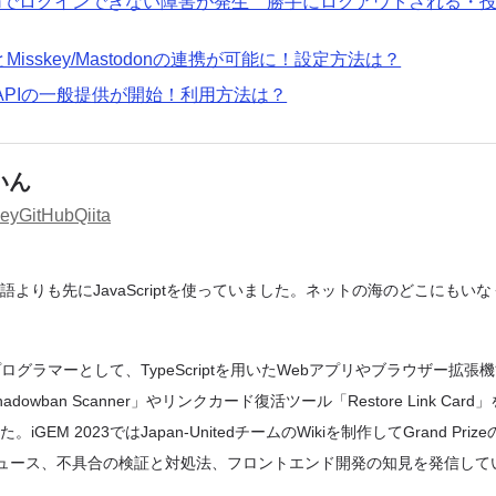
agramでログインできない障害が発生 勝手にログアウトされる・
sとMisskey/Mastodonの連携が可能に！設定方法は？
ds APIの一般提供が開始！利用方法は？
いん
key
GitHub
Qiita
よりも先にJavaScriptを使っていました。ネットの海のどこにもい
ログラマーとして、TypeScriptを用いたWebアプリやブラウザー拡張
owban Scanner」やリンクカード復活ツール「Restore Link Ca
GEM 2023ではJapan-UnitedチームのWikiを制作してGrand Pr
ニュース、不具合の検証と対処法、フロントエンド開発の知見を発信して