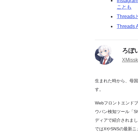
Inst
ことも
Thread
Threa
ろぼ
X
Miss
生まれた時から、母国語
す。
Webフロントエンドプ
ウバン検知ツール「Shad
ディアで紹介されました。i
ではXやSNSの最新