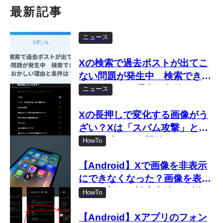
最新記事
ニュース
Xの検索で過去ポストが出てこ
ない問題が発生中 検索できな
い・おかしい理由と条件は？
ニュース
Xの長押しで変化する画像がう
ざい？Xは「スパム攻撃」とし
て取り締まりを開始
HowTo
【Android】Xで画像を非表示
にできなくなった？画像を表示
しない新しい設定方法を解説
HowTo
【Android】Xアプリのフォン