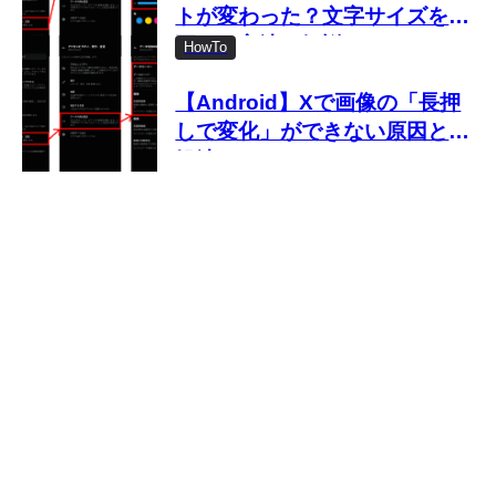
トが変わった？文字サイズを変
更する方法を解説
HowTo
【Android】Xで画像の「長押
しで変化」ができない原因と対
処法