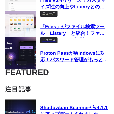
Files v3.4リリース！カスタマ
イズ性の向上やListaryとの統
合など
ニュース
「Files」がファイル検索ツー
ル「Listary」と統合！ファイ
ル管理がさらに便利に
ニュース
Proton PassがWindowsに対
応！パスワード管理がもっと便
利に
FEATURED
注目記事
Shadowban Scannerがv4.1.1