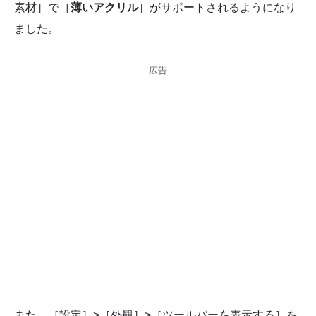
素材］で［
薄いアクリル
］がサポートされるようになり
ました。
広告
また、［設定］>［外観］>［ツールバーを表示する］を