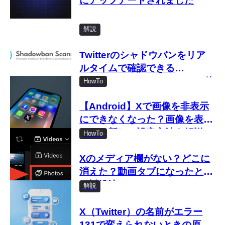
にアップデートされました
解説
Twitterのシャドウバンをリア
ルタイムで確認できる
「Shadowban Scanner」の使
HowTo
い方
【Android】Xで画像を非表示
にできなくなった？画像を表示
しない新しい設定方法を解説
HowTo
Xのメディア欄がない？どこに
消えた？動画タブになったとき
の対処法
解説
X（Twitter）の名前がエラー
131で変えられないときの原因