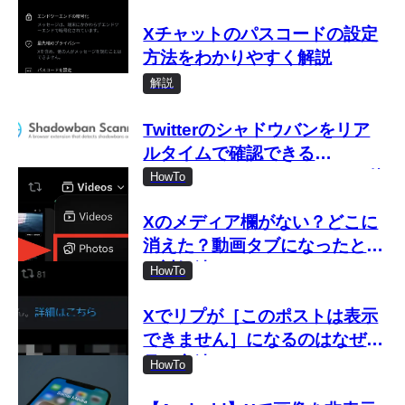
Xチャットのパスコードの設定
方法をわかりやすく解説
解説
Twitterのシャドウバンをリア
ルタイムで確認できる
「Shadowban Scanner」の使
HowTo
い方
Xのメディア欄がない？どこに
消えた？動画タブになったとき
の対処法
HowTo
Xでリプが［このポストは表示
できません］になるのはなぜ？
見る方法は？
HowTo