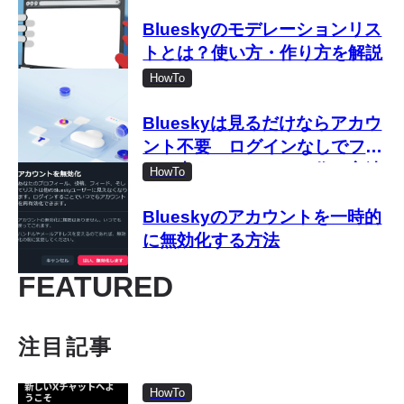
Blueskyのモデレーションリス
トとは？使い方・作り方を解説
HowTo
Blueskyは見るだけならアカウ
ント不要 ログインなしでフォ
ロー中タイムラインを作る方法
HowTo
Blueskyのアカウントを一時的
に無効化する方法
FEATURED
注目記事
HowTo