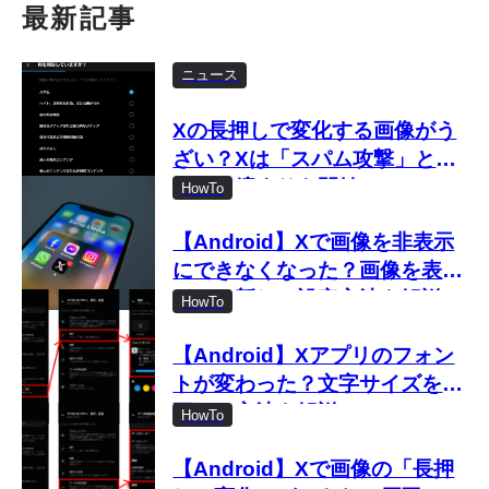
最新記事
ニュース
Xの長押しで変化する画像がう
ざい？Xは「スパム攻撃」とし
て取り締まりを開始
HowTo
【Android】Xで画像を非表示
にできなくなった？画像を表示
しない新しい設定方法を解説
HowTo
【Android】Xアプリのフォン
トが変わった？文字サイズを変
更する方法を解説
HowTo
【Android】Xで画像の「長押