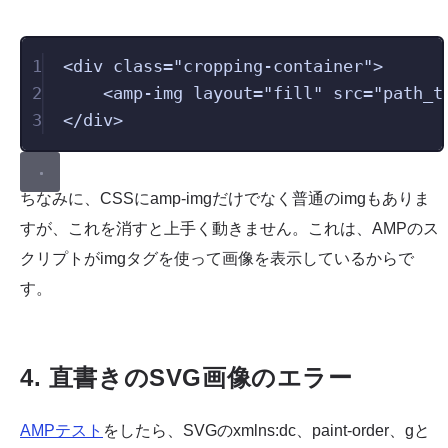
1
<
div
class
=
"
cropping-container
"
>
2
<
amp-img
layout
=
"
fill
"
src
=
"
path_t
3
</
div
>
ちなみに、CSSにamp-imgだけでなく普通のimgもありま
すが、これを消すと上手く動きません。これは、AMPのス
クリプトがimgタグを使って画像を表示しているからで
す。
4. 直書きのSVG画像のエラー
AMPテスト
をしたら、SVGのxmlns:dc、paint-order、gと