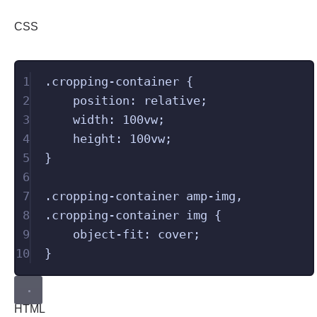
CSS
1
.
cropping-container
 {
2
position
: 
relative
;
3
width
: 
100
vw
;
4
height
: 
100
vw
;
5
}
6
7
.
cropping-container
amp-img
,
8
.
cropping-container
img
 {
9
object-fit
: 
cover
;
10
}
HTML