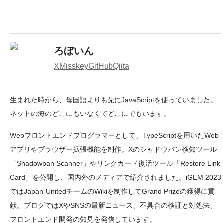
ろぼいん
X
Misskey
GitHub
Qiita
生まれた時から、母国語よりも先にJavaScriptを使っていました。
ネットの海のどこにもいなくてどこにでもいます。
Webフロントエンドプログラマーとして、TypeScriptを用いたWeb
アプリやブラウザー拡張機能を制作。Xのシャドウバン検知ツール
「Shadowban Scanner」やリンクカード復活ツール「Restore Link
Card」を公開し、国内外のメディアで紹介されました。iGEM 2023
ではJapan-UnitedチームのWikiを制作してGrand Prizeの獲得に貢
献。ブログではXやSNSの最新ニュース、不具合の検証と対処法、
フロントエンド開発の知見を発信しています。