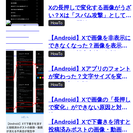
Xの長押しで変化する画像がうざ
い？Xは「スパム攻撃」として取
り締まりを開始
HowTo
【Android】Xで画像を非表示に
できなくなった？画像を表示し
ない新しい設定方法を解説
HowTo
【Android】Xアプリのフォント
が変わった？文字サイズを変更
する方法を解説
HowTo
【Android】Xで画像の「長押し
で変化」ができない原因と対処
法
【Android】Xで下書きを消すと
投稿済みポストの画像・動画が