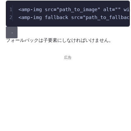
1
<
amp-img
src
=
"
path_to_image
"
alt
=
""
wi
2
<
amp-img
fallback
src
=
"
path_to_fallbac
フォールバックは子要素にしなければいけません。
広告