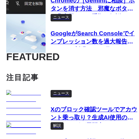
Chromeの［Geminiに相談］ボ
タンを消す方法 邪魔なボタン
を非表示にする手順を解説
ニュース
GoogleがSearch Consoleでイ
ンプレッション数を過大報告し
ていたと判明 11か月にわたり
FEATURED
実際より多く表示
注目記事
ニュース
Xのブロック確認ツールでアカウ
ント乗っ取り？生成AI使用のフ
ィッシングが展開中
解説