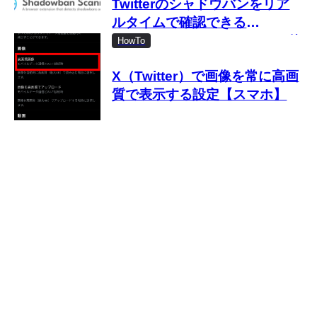
Twitterのシャドウバンをリア
ルタイムで確認できる
「Shadowban Scanner」の使
HowTo
い方
X（Twitter）で画像を常に高画
質で表示する設定【スマホ】