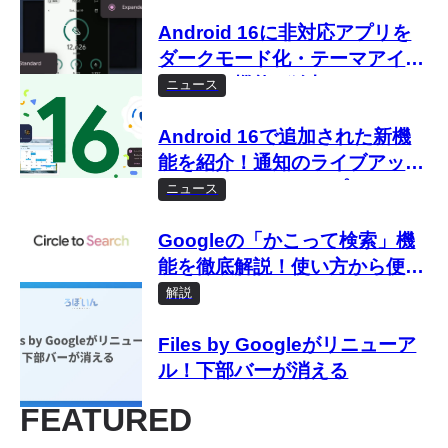
Android 16に非対応アプリを
ダークモード化・テーマアイコ
ン化する機能が追加 QPR2
ニュース
Beta 1で
Android 16で追加された新機
能を紹介！通知のライブアップ
デートやデスクトップモードな
ニュース
ど
Googleの「かこって検索」機
能を徹底解説！使い方から便利
なコツまで
解説
Files by Googleがリニューア
ル！下部バーが消える
FEATURED