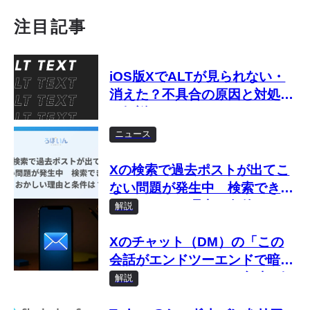
注目記事
iOS版XでALTが見られない・
消えた？不具合の原因と対処法
を解説
ニュース
Xの検索で過去ポストが出てこ
ない問題が発生中 検索できな
い・おかしい理由と条件は？
解説
Xのチャット（DM）の「この
会話がエンドツーエンドで暗号
化されました」とは？意味を解
解説
説