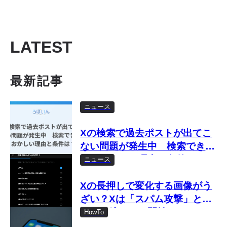
LATEST
最新記事
ニュース
Xの検索で過去ポストが出てこ
ない問題が発生中 検索できな
い・おかしい理由と条件は？
ニュース
Xの長押しで変化する画像がう
ざい？Xは「スパム攻撃」とし
て取り締まりを開始
HowTo