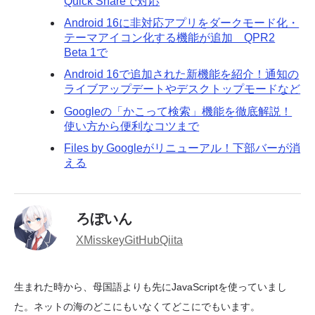
Quick Shareで対応
Android 16に非対応アプリをダークモード化・
テーマアイコン化する機能が追加 QPR2
Beta 1で
Android 16で追加された新機能を紹介！通知の
ライブアップデートやデスクトップモードなど
Googleの「かこって検索」機能を徹底解説！
使い方から便利なコツまで
Files by Googleがリニューアル！下部バーが消
える
ろぼいん
X
Misskey
GitHub
Qiita
生まれた時から、母国語よりも先にJavaScriptを使っていまし
た。ネットの海のどこにもいなくてどこにでもいます。