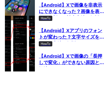
【Android】Xで画像を非表示
にできなくなった？画像を表示
しない新しい設定方法を解説
HowTo
【Android】Xアプリのフォン
トが変わった？文字サイズを変
更する方法を解説
HowTo
【Android】Xで画像の「長押
しで変化」ができない原因と対
処法