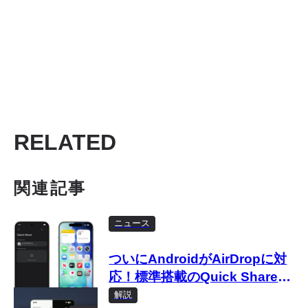
RELATED
関連記事
ニュース
ついにAndroidがAirDropに対
応！標準搭載のQuick Shareで
対応
解説