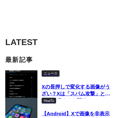
LATEST
最新記事
ニュース
Xの長押しで変化する画像がう
ざい？Xは「スパム攻撃」とし
て取り締まりを開始
HowTo
【Android】Xで画像を非表示