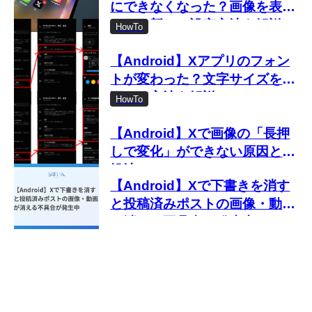
にできなくなった？画像を表示
しない新しい設定方法を解説
HowTo
【Android】Xアプリのフォン
トが変わった？文字サイズを変
更する方法を解説
HowTo
【Android】Xで画像の「長押
しで変化」ができない原因と対
処法
【Android】Xで下書きを消す
と投稿済みポストの画像・動画
が消える不具合が発生中