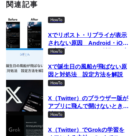
関連記事
HowTo
Xでリポスト・リプライが表示
されない原因 Android・iOS
の新プロフィールで確認する方
HowTo
法
Xで誕生日の風船が飛ばない原
因と対処法 設定方法を解説
HowTo
X（Twitter）のブラウザー版が
アプリに飛んで開けないときの
対処法
HowTo
X（Twitter）でGrokの学習を