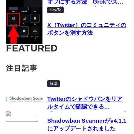
オフにする方法 Grokでスマ
ホが熱くなるって本当？
HowTo
X（Twitter）のコミュニティの
ボタンを消す方法
FEATURED
注目記事
解説
Twitterのシャドウバンをリア
ルタイムで確認できる
「Shadowban Scanner」の使
Shadowban Scannerがv4.1.1
い方
にアップデートされました