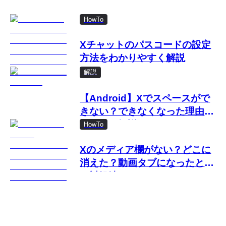
HowTo
Xチャットのパスコードの設定
方法をわかりやすく解説
解説
【Android】Xでスペースがで
きない？できなくなった理由と
対処法を解説
HowTo
Xのメディア欄がない？どこに
消えた？動画タブになったとき
の対処法