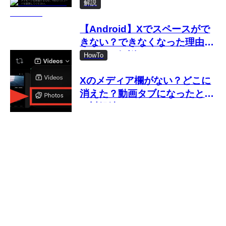
解説
【Android】Xでスペースがで
きない？できなくなった理由と
対処法を解説
HowTo
Xのメディア欄がない？どこに
消えた？動画タブになったとき
の対処法