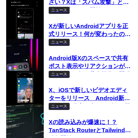
ざい？Xは「スパム攻撃」とし
て取り締まりを開始
ニュース
Xが新しいAndroidアプリを正
式リリース！何が変わったのか
徹底解説
ニュース
Android版Xのスペースで共有
ポスト表示やリアクションが強
化 ホスト側の共有操作は開発
ニュース
中
X、iOSで新しいビデオエディ
ターをリリース Android新ア
プリも今月中に全ユーザーへ提
ニュース
供予定
Xの読み込みが爆速に！？
TanStack RouterとTailwindへ