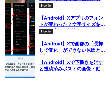
しない新しい設定方法を解説
HowTo
【Android】Xアプリのフォン
トが変わった？文字サイズを変
更する方法を解説
HowTo
【Android】Xで画像の「長押
しで変化」ができない原因と対
処法
【Android】Xで下書きを消す
と投稿済みポストの画像・動画
が消える不具合が発生中