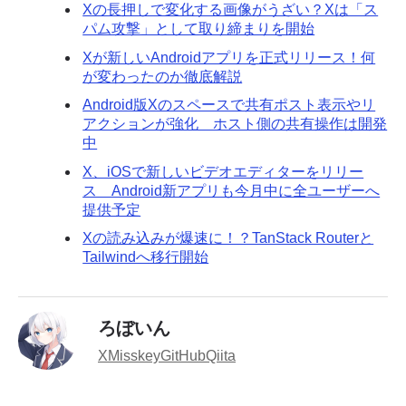
Xの長押しで変化する画像がうざい？Xは「ス
パム攻撃」として取り締まりを開始
Xが新しいAndroidアプリを正式リリース！何
が変わったのか徹底解説
Android版Xのスペースで共有ポスト表示やリ
アクションが強化 ホスト側の共有操作は開発
中
X、iOSで新しいビデオエディターをリリー
ス Android新アプリも今月中に全ユーザーへ
提供予定
Xの読み込みが爆速に！？TanStack Routerと
Tailwindへ移行開始
ろぼいん
X
Misskey
GitHub
Qiita