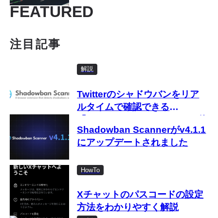
移行開始
FEATURED
注目記事
解説
Twitterのシャドウバンをリア
ルタイムで確認できる
「Shadowban Scanner」の使
Shadowban Scannerがv4.1.1
い方
にアップデートされました
HowTo
Xチャットのパスコードの設定
方法をわかりやすく解説