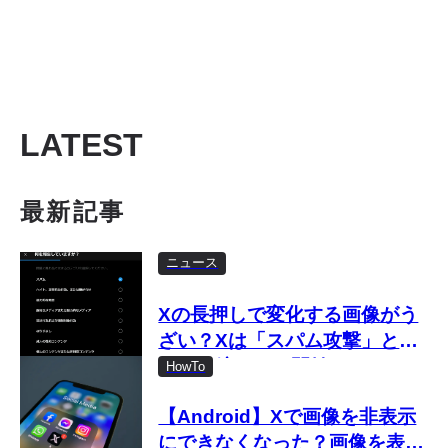
LATEST
最新記事
ニュース
Xの長押しで変化する画像がう
ざい？Xは「スパム攻撃」とし
て取り締まりを開始
HowTo
【Android】Xで画像を非表示
にできなくなった？画像を表示