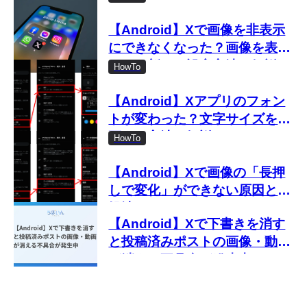
【Android】Xで画像を非表示
にできなくなった？画像を表示
しない新しい設定方法を解説
HowTo
【Android】Xアプリのフォン
トが変わった？文字サイズを変
更する方法を解説
HowTo
【Android】Xで画像の「長押
しで変化」ができない原因と対
処法
【Android】Xで下書きを消す
と投稿済みポストの画像・動画
が消える不具合が発生中