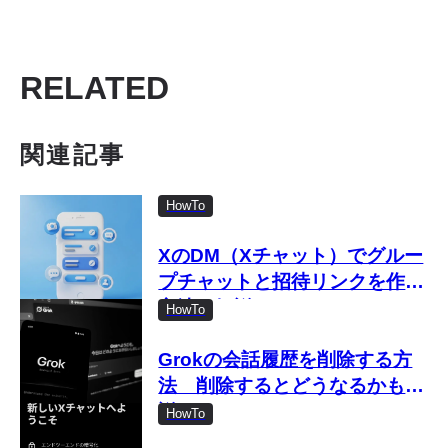
RELATED
関連記事
HowTo
XのDM（Xチャット）でグルー
プチャットと招待リンクを作る
方法を解説
HowTo
Grokの会話履歴を削除する方
法 削除するとどうなるかも解
説
HowTo