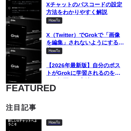
Xチャットのパスコードの設定
方法をわかりやすく解説
HowTo
X（Twitter）でGrokで「画像
を編集」されないようにする方
法
HowTo
【2026年最新版】自分のポス
トがGrokに学習されるのをオ
フ・拒否する方法
FEATURED
注目記事
HowTo