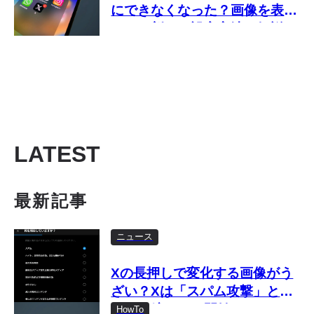
にできなくなった？画像を表示
しない新しい設定方法を解説
LATEST
最新記事
ニュース
Xの長押しで変化する画像がう
ざい？Xは「スパム攻撃」とし
て取り締まりを開始
HowTo