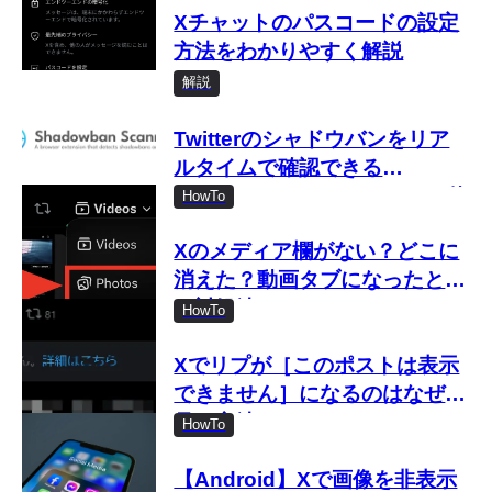
Xチャットのパスコードの設定
方法をわかりやすく解説
解説
Twitterのシャドウバンをリア
ルタイムで確認できる
「Shadowban Scanner」の使
HowTo
い方
Xのメディア欄がない？どこに
消えた？動画タブになったとき
の対処法
HowTo
Xでリプが［このポストは表示
できません］になるのはなぜ？
見る方法は？
HowTo
【Android】Xで画像を非表示