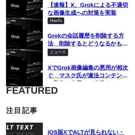
【速報】X、Grokによる不適切
な画像生成への対策を実装
HowTo
Grokの会話履歴を削除する方
法 削除するとどうなるかも解
説
ニュース
XでGrok画像編集の悪用が相次
ぐ マスク氏が違法コンテンツ
に警告、当局との連携も
FEATURED
注目記事
iOS版XでALTが見られない・