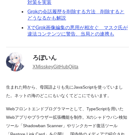
対策を実装
Grokの会話履歴を削除する方法 削除すると
どうなるかも解説
XでGrok画像編集の悪用が相次ぐ マスク氏が
違法コンテンツに警告、当局との連携も
ろぼいん
X
Misskey
GitHub
Qiita
生まれた時から、母国語よりも先にJavaScriptを使っていまし
た。ネットの海のどこにもいなくてどこにでもいます。
Webフロントエンドプログラマーとして、TypeScriptを用いた
Webアプリやブラウザー拡張機能を制作。Xのシャドウバン検知
ツール「Shadowban Scanner」やリンクカード復活ツール
「Restore Link Card」を公開し、国内外のメディアで紹介され