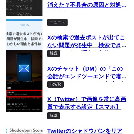
消えた？不具合の原因と対処法
を解説
ニュース
Xの検索で過去ポストが出てこ
ない問題が発生中 検索できな
い・おかしい理由と条件は？
解説
Xのチャット（DM）の「この
会話がエンドツーエンドで暗号
化されました」とは？意味を解
HowTo
説
X（Twitter）で画像を常に高画
質で表示する設定【スマホ】
解説
Twitterのシャドウバンをリア