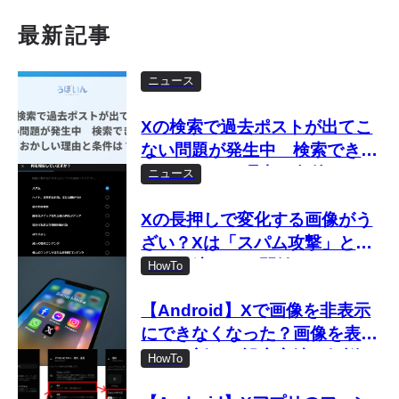
最新記事
ニュース
Xの検索で過去ポストが出てこ
ない問題が発生中 検索できな
い・おかしい理由と条件は？
ニュース
Xの長押しで変化する画像がう
ざい？Xは「スパム攻撃」とし
て取り締まりを開始
HowTo
【Android】Xで画像を非表示
にできなくなった？画像を表示
しない新しい設定方法を解説
HowTo