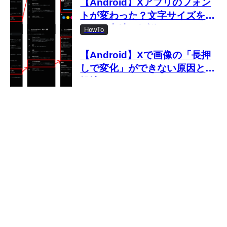
【Android】Xアプリのフォン
トが変わった？文字サイズを変
更する方法を解説
HowTo
【Android】Xで画像の「長押
しで変化」ができない原因と対
処法