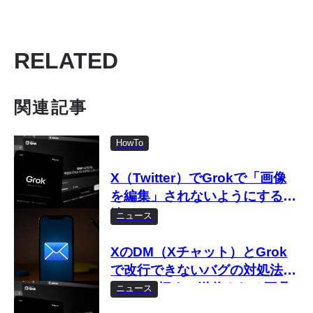
RELATED
関連記事
HowTo
X（Twitter）でGrokで「画像
を編集」されないようにする方
法
ニュース
XのDM（Xチャット）とGrok
で改行できないバグの対処法
Enterを押すと送信される不具
ニュース
合がスマホで発生中