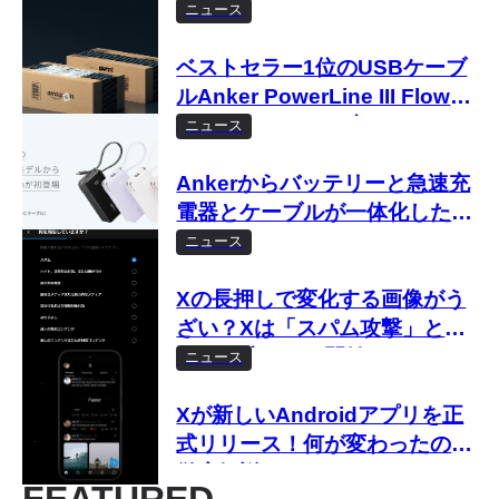
ール、2,990円で販売中
ニュース
ベストセラー1位のUSBケーブ
ルAnker PowerLine III Flowが
29%オフのセール中
ニュース
Ankerからバッテリーと急速充
電器とケーブルが一体化した
「Anker Power
ニュース
Bank（10000mAh, Fusion,
Built-In USB-C ケーブル）」が
Xの長押しで変化する画像がう
登場
ざい？Xは「スパム攻撃」とし
て取り締まりを開始
ニュース
Xが新しいAndroidアプリを正
式リリース！何が変わったのか
徹底解説