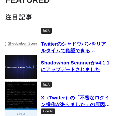
FEATURED
注目記事
解説
Twitterのシャドウバンをリア
ルタイムで確認できる
「Shadowban Scanner」の使
Shadowban Scannerがv4.1.1
い方
にアップデートされました
解説
X（Twitter）の「不審なログイ
ン操作がありました」の原因と
対処法
HowTo