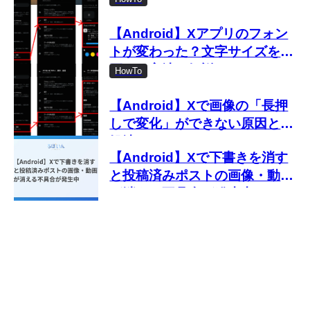
【Android】Xアプリのフォン
トが変わった？文字サイズを変
更する方法を解説
HowTo
【Android】Xで画像の「長押
しで変化」ができない原因と対
処法
【Android】Xで下書きを消す
と投稿済みポストの画像・動画
が消える不具合が発生中