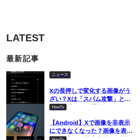
LATEST
最新記事
ニュース
Xの長押しで変化する画像がう
ざい？Xは「スパム攻撃」とし
て取り締まりを開始
HowTo
【Android】Xで画像を非表示
にできなくなった？画像を表示
しない新しい設定方法を解説
HowTo