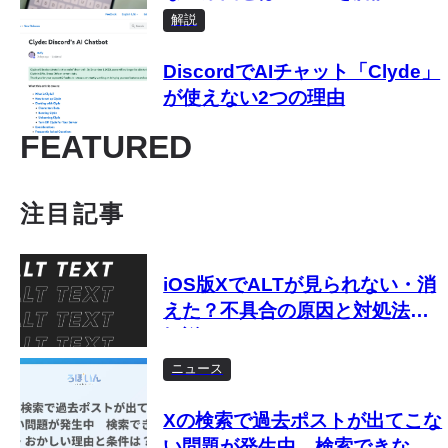
解説
DiscordでAIチャット「Clyde」
が使えない2つの理由
FEATURED
注目記事
iOS版XでALTが見られない・消
えた？不具合の原因と対処法を
解説
ニュース
Xの検索で過去ポストが出てこな
い問題が発生中 検索できな