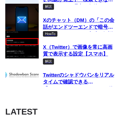
い・おかしい理由と条件は？
解説
Xのチャット（DM）の「この会
話がエンドツーエンドで暗号化
されました」とは？意味を解説
HowTo
X（Twitter）で画像を常に高画
質で表示する設定【スマホ】
解説
Twitterのシャドウバンをリアル
タイムで確認できる
「Shadowban Scanner」の使
い方
LATEST