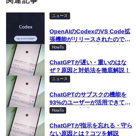
関連記事
ニュース
OpenAIのCodexのVS Code拡
張機能がリリースされたので試
す 特徴から使い方まで解説
HowTo
ChatGPTが遅い・重いのはな
ぜ？原因と対処法を徹底解説！
ニュース
ChatGPTのサブスクの機能を
93%のユーザーが活用できてい
なかったと判明 OpenAIのサ
HowTo
ム・アルトマン氏が明かす
ChatGPTが指示を忘れる・守ら
ない原因とは？コツを解説