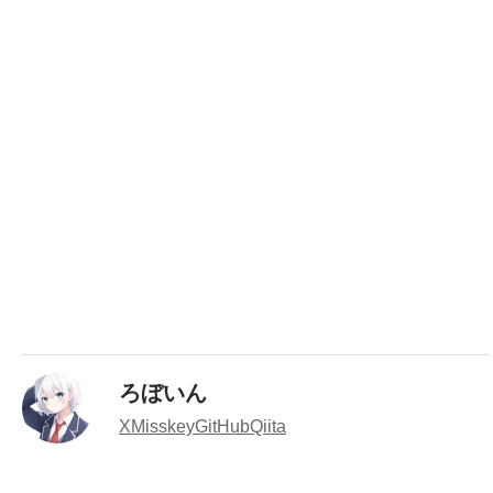
ろぼいん
X
Misskey
GitHub
Qiita