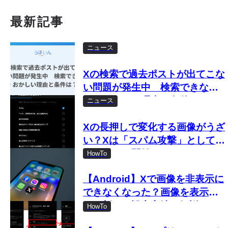
最新記事
ニュース
Xの検索で過去ポストが出てこな
い問題が発生中 検索できな
い・おかしい理由と条件は？
ニュース
Xの長押しで変化する画像がうざ
い？Xは「スパム攻撃」として取
り締まりを開始
HowTo
【Android】Xで画像を非表示に
できなくなった？画像を表示し
ない新しい設定方法を解説
HowTo