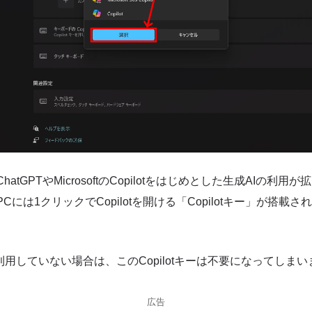
ChatGPTやMicrosoftのCopilotをはじめとした生成AIの利
 PCには1クリックでCopilotを開ける「Copilotキー」が搭
tを利用していない場合は、このCopilotキーは不要になってしま
広告