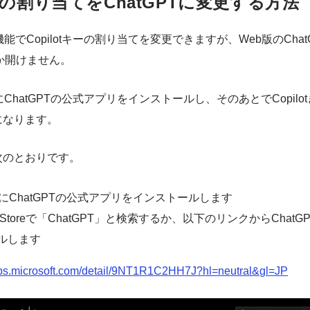
キーの割り当てをChatGPTに変更する方法
の機能でCopilotキーの割り当てを変更できますが、Web版のCha
しか開けません。
sにChatGPTの公式アプリをインストールし、そのあとでCopil
になります。
次のとおりです。
wsにChatGPTの公式アプリをインストールします
soft Storeで「ChatGPT」と検索するか、以下のリンクからCha
ルします
apps.microsoft.com/detail/9NT1R1C2HH7J?hl=neutral&gl=JP