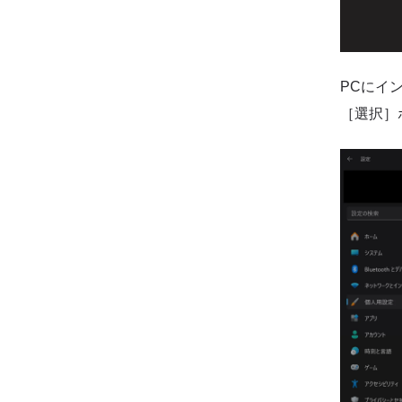
PCにイ
［選択］