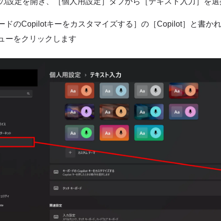
owsの設定を開き、［個人用設定］タブから［テキスト入力］を
ドのCopilotキーをカスタマイズする］の［Copilot］と書
ューをクリックします