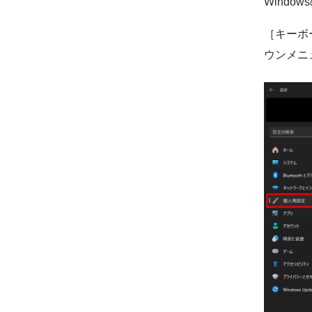
Wind
［キーボー
ウンメニ