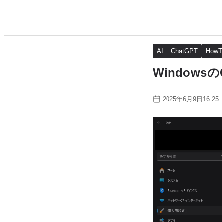
AI
ChatGPT
HowT
Windows
2025年6月9日16:25