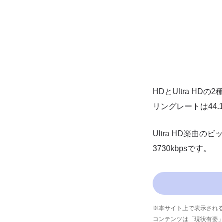
HDとUltra H
リングレートは44.
Ultra HD楽曲の
3730kbpsです。
※本サイト上で表示され
コンテンツは「現状有姿