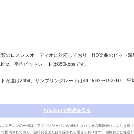
Dの2種類のロスレスオーディオに対応しており、HD楽曲のビット深度
1kHz、平均ビットレートは850kbpsです。
ビット深度は24bit、サンプリングレートは44.1kHz〜192kHz
Amazonで商品を見る
るコンテンツの一部は、アマゾンジャパン合同会社またはその関連会社により提供さ
」で提供されており、随時変更または削除される場合があります。価格および発送可