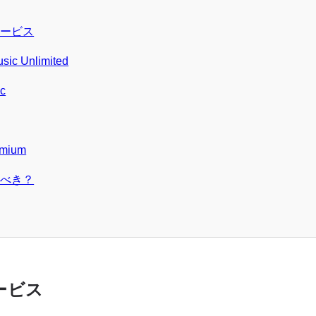
サービス
sic Unlimited
ic
emium
ぶべき？
ービス