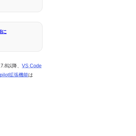
可能に
17.8以降、
VS Code
Copilot拡張機能
は