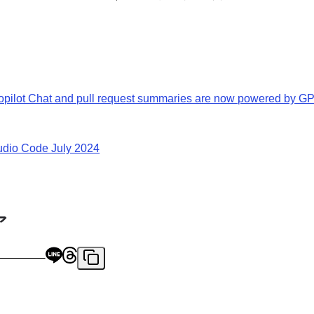
pilot Chat and pull request summaries are now powered by GP
udio Code July 2024
ア