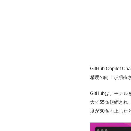
GitHub Copi
精度の向上が期待
GitHubは、モデル
大で55％短縮さ
度が60％向上した