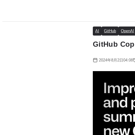
AI
GitHub
OpenAI
GitHub C
2024年8月2日04:08