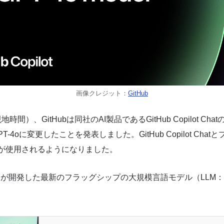
画像クレジット：
GitHub
地時間）、GitHubは同社のAI製品であるGitHub Copilot Ch
らGPT-4oに変更したことを発表しました。GitHub Copilot Ch
4oが使用されるようになりました。
nAIが開発した最新のフラッグシップの大規模言語モデル（LLM：Larg