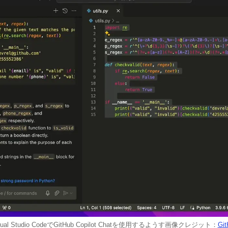
sual Studio CodeでGitHub Copilot Chatを使用するようす画像クレジット：
Git