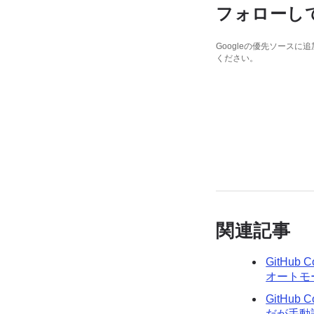
フォローし
Googleの優先ソース
ください。
関連記事
GitHu
オートモ
GitHu
だが手動