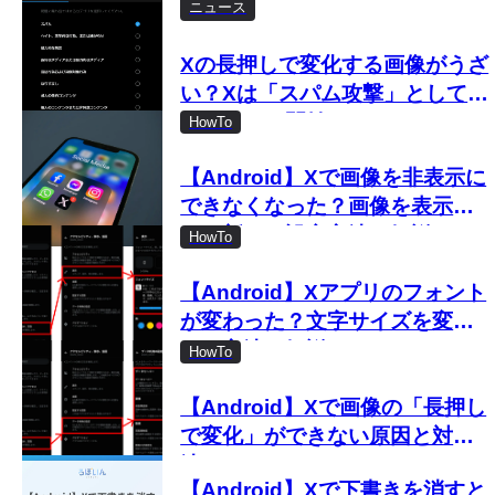
ニュース
Xの長押しで変化する画像がうざ
い？Xは「スパム攻撃」として取
り締まりを開始
HowTo
【Android】Xで画像を非表示に
できなくなった？画像を表示し
ない新しい設定方法を解説
HowTo
【Android】Xアプリのフォント
が変わった？文字サイズを変更
する方法を解説
HowTo
【Android】Xで画像の「長押し
で変化」ができない原因と対処
法
【Android】Xで下書きを消すと