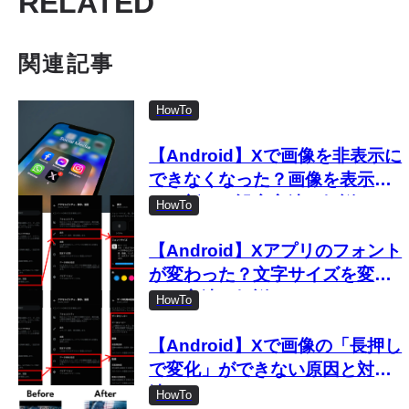
RELATED
関連記事
HowTo
【Android】Xで画像を非表示に
できなくなった？画像を表示し
ない新しい設定方法を解説
HowTo
【Android】Xアプリのフォント
が変わった？文字サイズを変更
する方法を解説
HowTo
【Android】Xで画像の「長押し
で変化」ができない原因と対処
法
HowTo