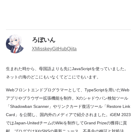
ろぼいん
X
Misskey
GitHub
Qiita
生まれた時から、母国語よりも先にJavaScriptを使っていました。
ネットの海のどこにもいなくてどこにでもいます。
Webフロントエンドプログラマーとして、TypeScriptを用いたWeb
アプリやブラウザー拡張機能を制作。Xのシャドウバン検知ツール
「Shadowban Scanner」やリンクカード復活ツール「Restore Link
Card」を公開し、国内外のメディアで紹介されました。iGEM 2023
ではJapan-UnitedチームのWikiを制作してGrand Prizeの獲得に貢
献。ブログではXやSNSの最新ニュース、不具合の検証と対処法、