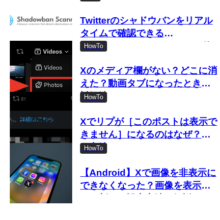
Twitterのシャドウバンをリアル
タイムで確認できる
「Shadowban Scanner」の使
HowTo
い方
Xのメディア欄がない？どこに消
えた？動画タブになったときの
対処法
HowTo
Xでリプが［このポストは表示で
きません］になるのはなぜ？見
る方法は？
HowTo
【Android】Xで画像を非表示に
できなくなった？画像を表示し
ない新しい設定方法を解説