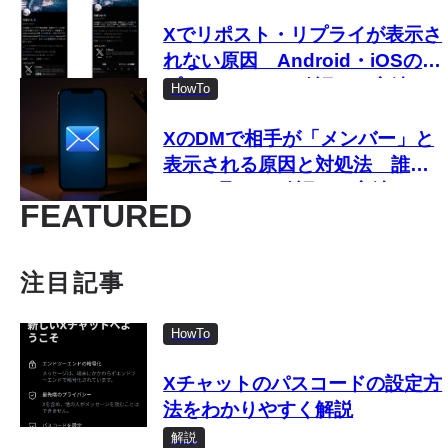
Xでリポスト・リプライが表示さ
れない原因 Android・iOSの新
プロフィールで確認する方法
HowTo
XのDMで相手が「メンバー」と
表示される原因と対処法 誰と
のやり取りか確認する方法
FEATURED
注目記事
HowTo
Xチャットのパスコードの設定方
法をわかりやすく解説
解説