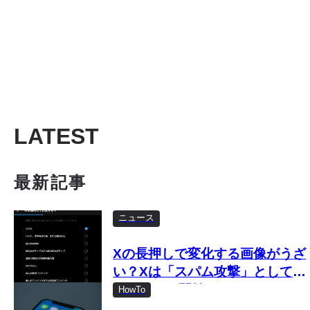
LATEST
最新記事
ニュース
Xの長押しで変化する画像がうざ
い？Xは「スパム攻撃」として取
り締まりを開始
HowTo