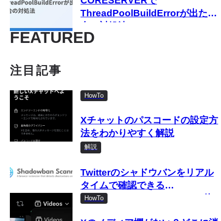
CORESERVERで
ThreadPoolBuildErrorが出た場
合の対処法
FEATURED
注目記事
HowTo
Xチャットのパスコードの設定方
法をわかりやすく解説
解説
Twitterのシャドウバンをリアル
タイムで確認できる
「Shadowban Scanner」の使
HowTo
い方