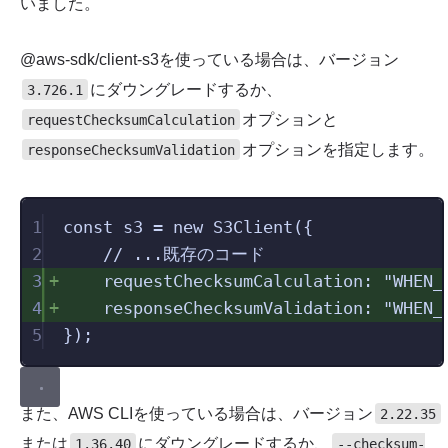
いました。
@aws-sdk/client-s3を使っている場合は、バージョン
にダウングレードするか、
3.726.1
オプションと
requestChecksumCalculation
オプションを指定します。
responseChecksumValidation
1
const
 s3 
=
new
S3Client
({
2
// ...既存のコード
3
requestChecksumCalculation
:
"
WHEN_
4
responseChecksumValidation
:
"
WHEN_
5
});
また、AWS CLIを使っている場合は、バージョン
2.22.35
または
にダウングレードするか、
1.36.40
--checksum-