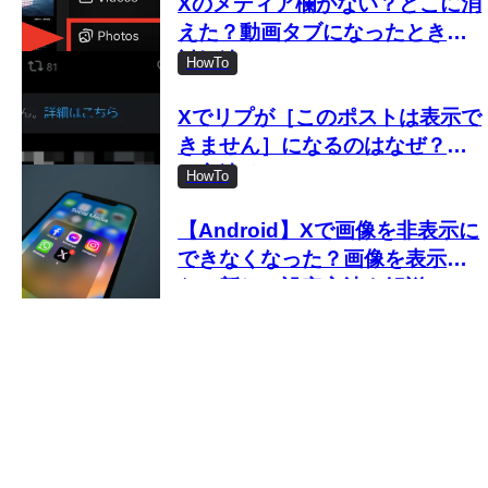
Xのメディア欄がない？どこに消
えた？動画タブになったときの
対処法
HowTo
Xでリプが［このポストは表示で
きません］になるのはなぜ？見
る方法は？
HowTo
【Android】Xで画像を非表示に
できなくなった？画像を表示し
ない新しい設定方法を解説