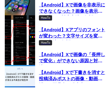
【Android】Xで画像を非表示に
できなくなった？画像を表示し
ない新しい設定方法を解説
HowTo
【Android】Xアプリのフォント
が変わった？文字サイズを変更
する方法を解説
HowTo
【Android】Xで画像の「長押し
で変化」ができない原因と対処
法
【Android】Xで下書きを消すと
投稿済みポストの画像・動画が
消える不具合が発生中