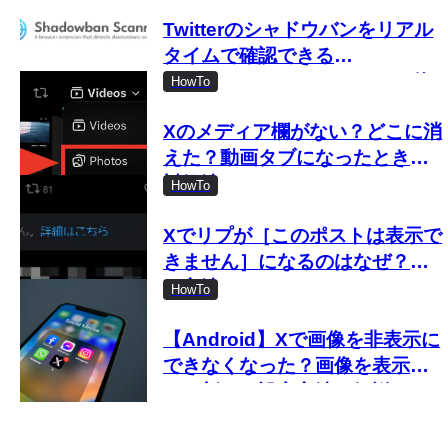
Twitterのシャドウバンをリアル
タイムで確認できる
「Shadowban Scanner」の使
HowTo
い方
Xのメディア欄がない？どこに消
えた？動画タブになったときの
対処法
HowTo
Xでリプが［このポストは表示で
きません］になるのはなぜ？見
る方法は？
HowTo
【Android】Xで画像を非表示に
できなくなった？画像を表示し
ない新しい設定方法を解説