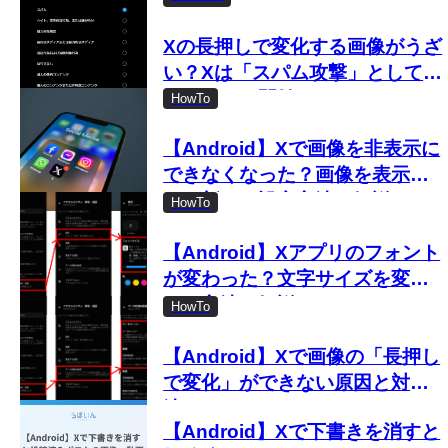
Xの長押しで変化する画像がうざ
い？Xは「スパム攻撃」として取
り締まりを開始
HowTo
【Android】Xで画像を非表示に
できなくなった？画像を表示し
ない新しい設定方法を解説
HowTo
【Android】Xアプリのフォント
が変わった？文字サイズを変更
する方法を解説
HowTo
【Android】Xで画像の「長押し
で変化」ができない原因と対処
法
【Android】Xで下書きを消すと