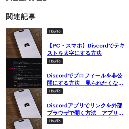
関連記事
HowTo
【PC・スマホ】Discordでテキ
ストを太字にする方法
HowTo
Discordでプロフィールを非公
開にする方法 見られたくない
ときの設定方法を解説
HowTo
Discordアプリでリンクを外部
ブラウザで開く方法 アプリ内
ブラウザーから変更する方法を
HowTo
解説