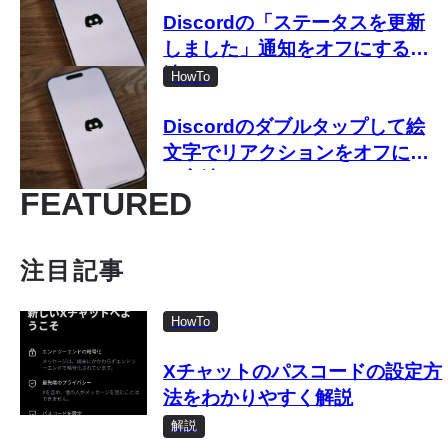
Discordの「ステータスを更新
しました」通知をオフにする方
法
HowTo
Discordのダブルタップして絵
文字でリアクションをオフにす
る方法
FEATURED
注目記事
HowTo
Xチャットのパスコードの設定方
法をわかりやすく解説
解説