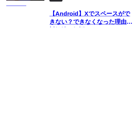
力してもエラーになる原因と対
処法
【Android】Xでスペースがで
きない？できなくなった理由と
対処法を解説