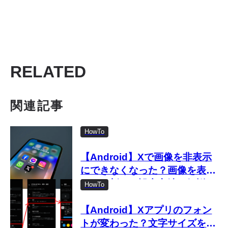
RELATED
関連記事
HowTo
【Android】Xで画像を非表示
にできなくなった？画像を表示
しない新しい設定方法を解説
HowTo
【Android】Xアプリのフォン
トが変わった？文字サイズを変