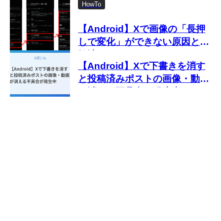
更する方法を解説
HowTo
【Android】Xで画像の「長押
しで変化」ができない原因と対
処法
【Android】Xで下書きを消す
と投稿済みポストの画像・動画
が消える不具合が発生中