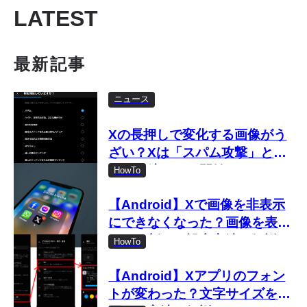
LATEST
最新記事
ニュース
Xの長押しで変化する画像がう
ざい？Xは「スパム攻撃」とし
て取り締まりを開始
HowTo
【Android】Xで画像を非表示
にできなくなった？画像を表示
しない新しい設定方法を解説
HowTo
【Android】Xアプリのフォン
トが変わった？文字サイズを変