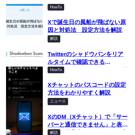
HowTo
Xで誕生日の風船が飛ばない原
因と対処法 設定方法を解説
解説
Twitterのシャドウバンをリア
ルタイムで確認できる
「Shadowban Scanner」の使
HowTo
い方
Xチャットのパスコードの設定
方法をわかりやすく解説
ニュース
XのDM（Xチャット）で「サー
バーと通信できません」と表示
される不具合 パスコードを入
解説