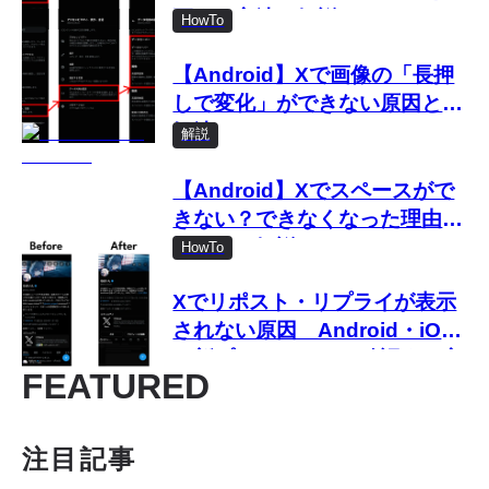
更する方法を解説
HowTo
【Android】Xで画像の「長押
しで変化」ができない原因と対
処法
解説
【Android】Xでスペースがで
きない？できなくなった理由と
対処法を解説
HowTo
Xでリポスト・リプライが表示
されない原因 Android・iOS
の新プロフィールで確認する方
FEATURED
法
注目記事