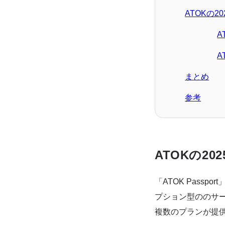
ATOKの
A
A
まとめ
参考
ATOKの2
「ATOK Pass
プション型ののサービ
複数のプランが提