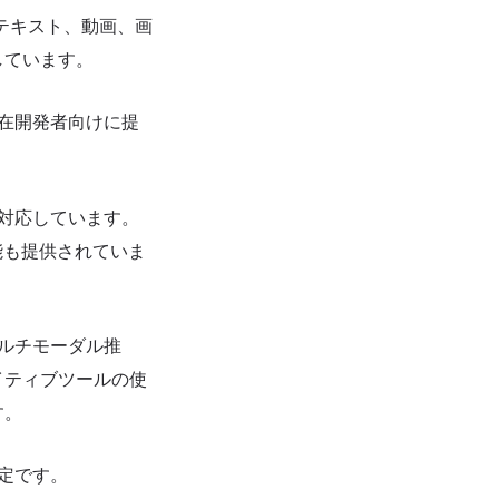
は、テキスト、動画、画
しています。
、現在開発者向けに提
力に対応しています。
能も提供されていま
やマルチモーダル推
イティブツールの使
す。
定です。