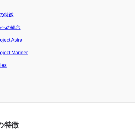
.0の特徴
製品への統合
oject Astra
oject Mariner
les
.0の特徴