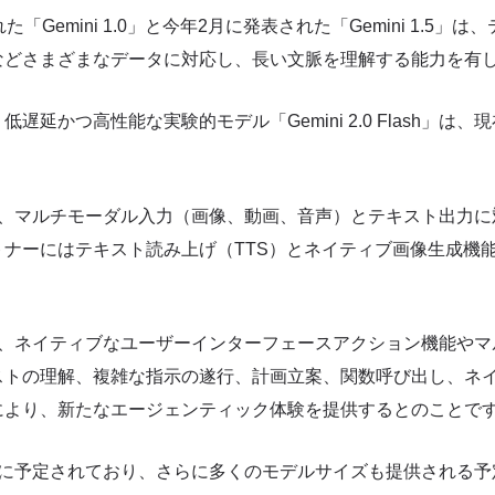
「Gemini 1.0」と今年2月に発表された「Gemini 1.5」
などさまざまなデータに対応し、長い文脈を理解する能力を有
遅延かつ高性能な実験的モデル「Gemini 2.0 Flash」は
 Flashは、マルチモーダル入力（画像、動画、音声）とテキスト出
トナーにはテキスト読み上げ（TTS）とネイティブ画像生成機
 Flashは、ネイティブなユーザーインターフェースアクション機能
ストの理解、複雑な指示の遂行、計画立案、関数呼び出し、ネ
により、新たなエージェンティック体験を提供するとのことで
月に予定されており、さらに多くのモデルサイズも提供される予