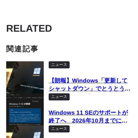
RELATED
関連記事
ニュース
【朗報】Windows「更新して
シャットダウン」でとうとう本
当にシャットダウンするように
ニュース
Windows 11 SEのサポートが
終了へ 2026年10月までに移
行を
ニュース