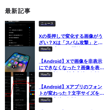
最新記事
ニュース
Xの長押しで変化する画像がう
ざい？Xは「スパム攻撃」とし
て取り締まりを開始
HowTo
【Android】Xで画像を非表示
にできなくなった？画像を表示
しない新しい設定方法を解説
HowTo
【Android】Xアプリのフォン
トが変わった？文字サイズを変
更する方法を解説
HowTo