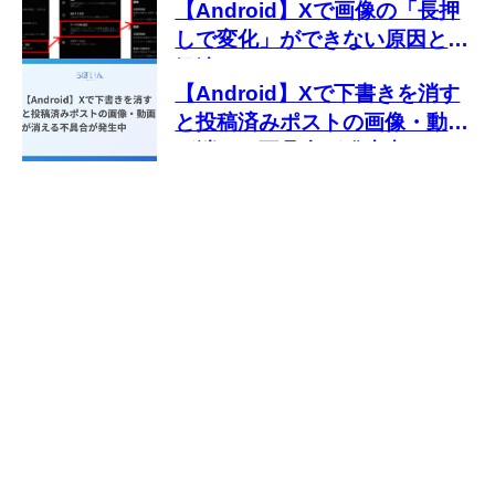
【Android】Xで画像の「長押
しで変化」ができない原因と対
処法
【Android】Xで下書きを消す
と投稿済みポストの画像・動画
が消える不具合が発生中