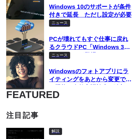
Windows 10のサポートが条件
付きで延長 ただし設定が必要
ニュース
PCが壊れてもすぐ仕事に戻れ
るクラウドPC「Windows 365
Reserve」が登場
ニュース
Windowsのフォトアプリにラ
イティングをあとから変更でき
る機能や自然言語検索が追加
FEATURED
注目記事
解説