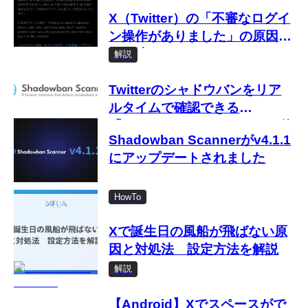
X（Twitter）の「不審なログイ
ン操作がありました」の原因と
対処法
解説
Twitterのシャドウバンをリア
ルタイムで確認できる
「Shadowban Scanner」の使
Shadowban Scannerがv4.1.1
い方
にアップデートされました
HowTo
Xで誕生日の風船が飛ばない原
因と対処法 設定方法を解説
解説
【Android】Xでスペースがで