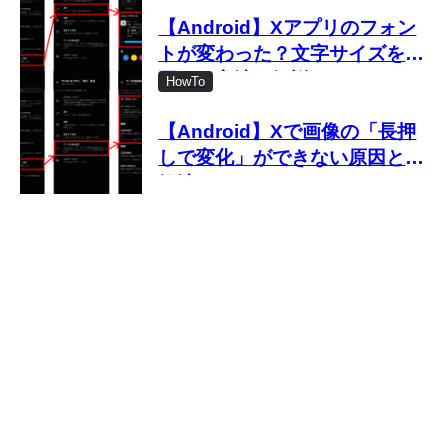
【Android】Xアプリのフォン
トが変わった？文字サイズを変
更する方法を解説
HowTo
【Android】Xで画像の「長押
しで変化」ができない原因と対
処法