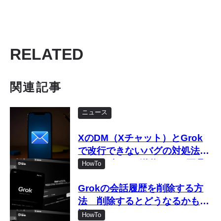
RELATED
関連記事
ニュース
XのDM（Xチャット）とGrok
で改行できないバグの対処法
Enterを押すと送信される不具
HowTo
合がスマホで発生中
Grokの会話履歴を削除する方
法 削除するとどうなるかも解
説
HowTo