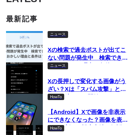
最新記事
ニュース
Xの検索で過去ポストが出てこ
ない問題が発生中 検索できな
い・おかしい理由と条件は？
ニュース
Xの長押しで変化する画像がう
ざい？Xは「スパム攻撃」とし
て取り締まりを開始
HowTo
【Android】Xで画像を非表示
にできなくなった？画像を表示
しない新しい設定方法を解説
HowTo