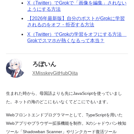
X（Twitter）でGrokで「画像を編集」されない
ようにする方法
【2026年最新版】自分のポストがGrokに学習
されるのをオフ・拒否する方法
X（Twitter）でGrokの学習をオフにする方法
Grokでスマホが熱くなるって本当？
ろぼいん
X
Misskey
GitHub
Qiita
生まれた時から、母国語よりも先にJavaScriptを使っていまし
た。ネットの海のどこにもいなくてどこにでもいます。
Webフロントエンドプログラマーとして、TypeScriptを用いた
Webアプリやブラウザー拡張機能を制作。Xのシャドウバン検知
ツール「Shadowban Scanner」やリンクカード復活ツール