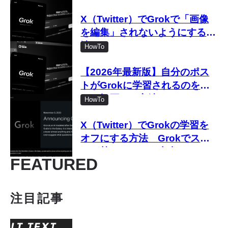
X（Twitter）でGrokで「画像
を編集」されないようにする方
法
HowTo
【2026年最新版】自分のポス
トがGrokに学習されるのをオ
フ・拒否する方法
HowTo
X（Twitter）でGrokの学習を
オフにする方法 Grokでスマ
ホが熱くなるって本当？
FEATURED
注目記事