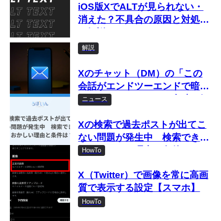
iOS版XでALTが見られない・
消えた？不具合の原因と対処法
を解説
解説
Xのチャット（DM）の「この
会話がエンドツーエンドで暗号
化されました」とは？意味を解
ニュース
説
Xの検索で過去ポストが出てこ
ない問題が発生中 検索できな
い・おかしい理由と条件は？
HowTo
X（Twitter）で画像を常に高画
質で表示する設定【スマホ】
HowTo