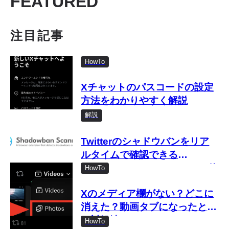
FEATURED
及
注目記事
HowTo
Xチャットのパスコードの設定
方法をわかりやすく解説
解説
Twitterのシャドウバンをリア
ルタイムで確認できる
「Shadowban Scanner」の使
HowTo
い方
Xのメディア欄がない？どこに
消えた？動画タブになったとき
の対処法
HowTo