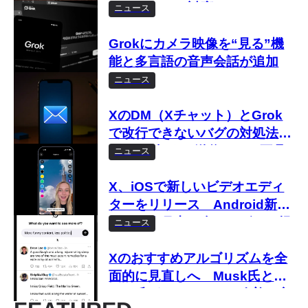
集やぼかしに対応
ニュース
Grokにカメラ映像を“見る”機
能と多言語の音声会話が追加
ニュース
XのDM（Xチャット）とGrok
で改行できないバグの対処法
Enterを押すと送信される不具
ニュース
合がスマホで発生中
X、iOSで新しいビデオエディ
ターをリリース Android新ア
プリも今月中に全ユーザーへ提
ニュース
供予定
Xのおすすめアルゴリズムを全
面的に見直しへ Musk氏と
Bier氏がタイムライン改善に言