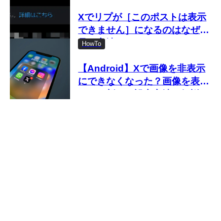
Xでリプが［このポストは表示
できません］になるのはなぜ？
見る方法は？
HowTo
【Android】Xで画像を非表示
にできなくなった？画像を表示
しない新しい設定方法を解説