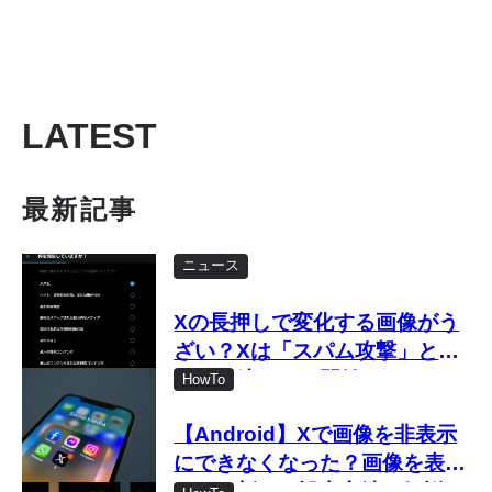
LATEST
最新記事
ニュース
Xの長押しで変化する画像がう
ざい？Xは「スパム攻撃」とし
て取り締まりを開始
HowTo
【Android】Xで画像を非表示
にできなくなった？画像を表示
しない新しい設定方法を解説